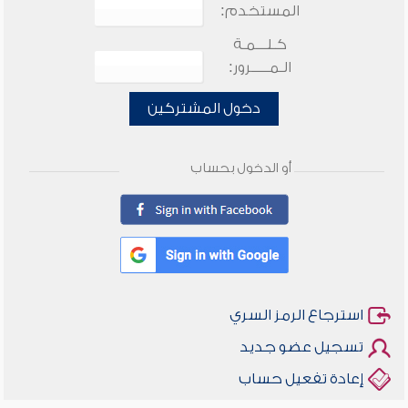
المستخدم:
كـلـــمـة
الـمـــــرور:
دخول المشتركين
أو الدخول بحساب
استرجاع الرمز السري
تسجيل عضو جديد
إعادة تفعيل حساب