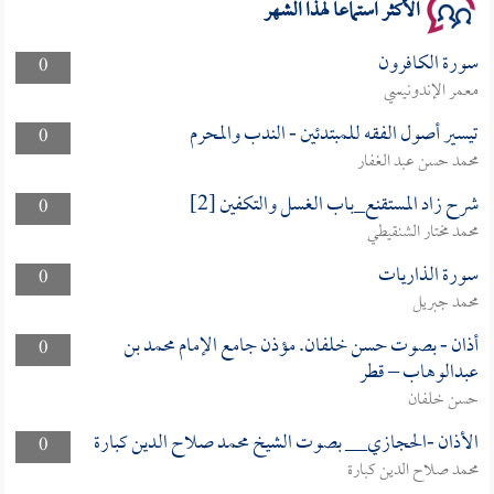
الأكثر استماعا لهذا الشهر
سورة الكافرون
0
معمر الإندونيسي
تيسير أصول الفقه للمبتدئين - الندب والمحرم
0
محمد حسن عبد الغفار
شرح زاد المستقنع_باب الغسل والتكفين [2]
0
محمد مختار الشنقيطي
سورة الذاريات
0
محمد جبريل
أذان - بصوت حسن خلفان. مؤذن جامع الإمام محمد بن
0
عبدالوهاب – قطر
حسن خلفان
الأذان -الحجازي__ بصوت الشيخ محمد صلاح الدين كبارة
0
محمد صلاح الدين كبارة