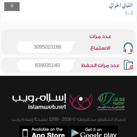
الليالي الخوالي
0
(...)
عدد مرات
3095023166
الاستماع
عدد مرات الحفظ
839935140
جميع الحقوق محفوظة © 2026 - 1998 لشبكة إسلام ويب