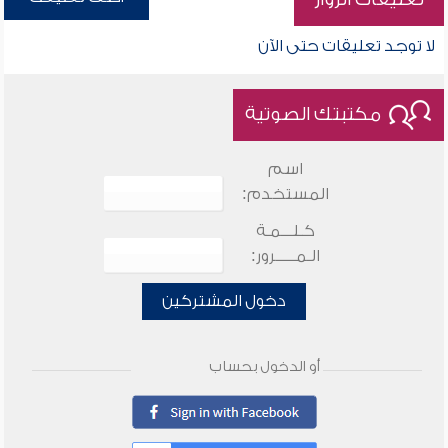
لا توجد تعليقات حتى الآن
مكتبتك الصوتية
اسم
المستخدم:
كـلـــمـة
الـمـــــرور:
دخول المشتركين
أو الدخول بحساب