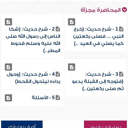
المحاضرة مجزأة
1 - شرح حديث: (خرج
2 - شرح حديث: (شكا
النبي ... فصلى ركعتين
الناس إلى رسول الله صلى
كما يصلي في العيد ..)
الله عليه وسلم قحوط
المطر..)
3 - شرح حديث:
4 - شرح حديث: (وحول
(فتوجه إلى القبلة يدعو
رداءه ليتحول القحط)
ثم صلى ركعتين..)
5 - الأسئلة
أضف تعليقك
تعليقات الزوار