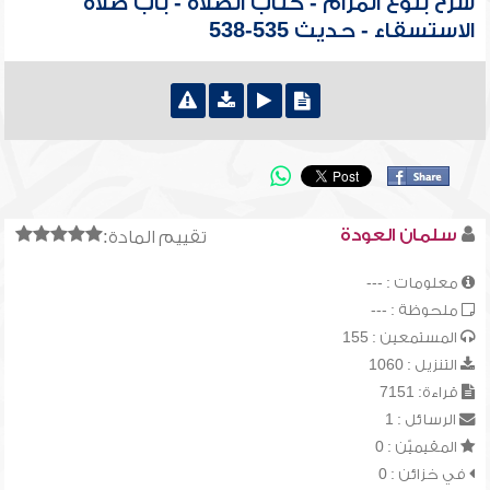
شرح بلوغ المرام - كتاب الصلاة - باب صلاة
الاستسقاء - حديث 535-538
سلمان العودة
تقييم المادة:
معلومات : ---
ملحوظة : ---
المستمعين : 155
التنزيل : 1060
قراءة: 7151
الرسائل : 1
المقيميّن : 0
في خزائن : 0