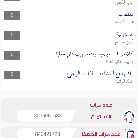
علي الحذيفي
قعقعات
0
محمد المساعد
المسؤولية
0
أيمن صيدح
أذان من فلسطين-بصوت صهيب هاني خطبا
0
صهيب هاني خطبا
إنك راجع للدنيا قلت لا أريد الرجوع
0
خالد الراشد
عدد مرات
3095061583
الاستماع
عدد مرات الحفظ
840421723