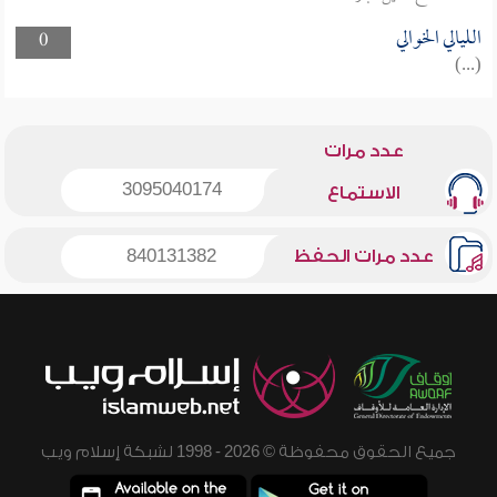
الليالي الخوالي
0
(...)
عدد مرات
3095040174
الاستماع
عدد مرات الحفظ
840131382
جميع الحقوق محفوظة © 2026 - 1998 لشبكة إسلام ويب