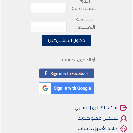
اسم
المستخدم:
كـلـــمـة
الـمـــــرور:
دخول المشتركين
أو الدخول بحساب
استرجاع الرمز السري
تسجيل عضو جديد
إعادة تفعيل حساب