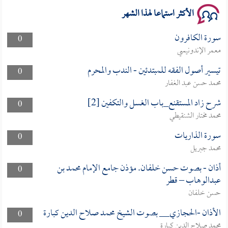
الأكثر استماعا لهذا الشهر
سورة الكافرون
0
معمر الإندونيسي
تيسير أصول الفقه للمبتدئين - الندب والمحرم
0
محمد حسن عبد الغفار
شرح زاد المستقنع_باب الغسل والتكفين [2]
0
محمد مختار الشنقيطي
سورة الذاريات
0
محمد جبريل
أذان - بصوت حسن خلفان. مؤذن جامع الإمام محمد بن
0
عبدالوهاب – قطر
حسن خلفان
الأذان -الحجازي__ بصوت الشيخ محمد صلاح الدين كبارة
0
محمد صلاح الدين كبارة