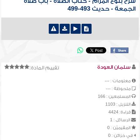
شرح بلوغ المرام - كتاب الصلاة - باب صلاة
الجمعة - حديث 493-499
سلمان العودة
تقييم المادة:
معلومات : ---
ملحوظة : ---
المستمعين : 166
التنزيل : 1103
قراءة: 4424
الرسائل : 1
المقيميّن : 0
في خزائن : 0