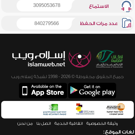
3095053678
الاستماع
عدد مرات الحفظ
840279566
جميع الحقوق محفوظة © 2026 - 1998 لشبكة إسلام ويب
وثيقة الخصوصية
اتفاقية الخدمة
اتصل بنا
من نحن
لغات الموقع: