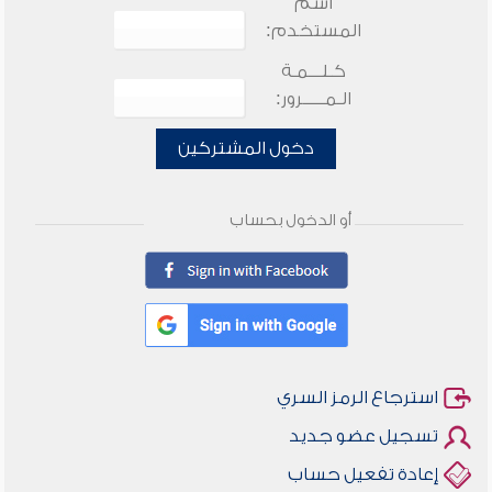
اسم
المستخدم:
كـلـــمـة
الـمـــــرور:
دخول المشتركين
أو الدخول بحساب
استرجاع الرمز السري
تسجيل عضو جديد
إعادة تفعيل حساب