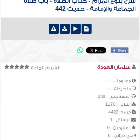
شرح بلوغ المرام - كتاب الصلاة - باب صلاة
الجماعة والإمامة - حديث 442
سلمان العودة
تقييم المادة:
معلومات : ---
ملحوظة : ---
المستمعين : 239
التنزيل : 1176
قراءة: 4422
الرسائل : 1
المقيميّن : 0
في خزائن : 0