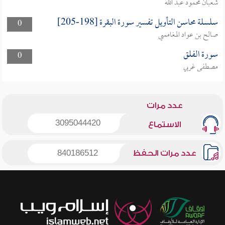
شعبان محمود عبد الله
سلسلة محاسن التأويل تفسير سورة البقرة [198-205]
0
صالح بن عواد المغامسي
سورة الفلق
0
مصطفى غربي
عدد مرات
3095044420
الاستماع
عدد مرات الحفظ
840186512