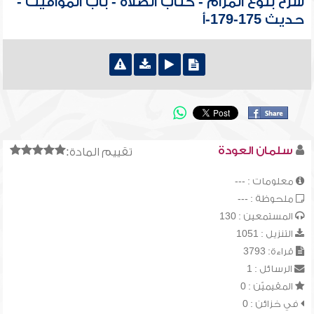
شرح بلوغ المرام - كتاب الصلاة - باب المواقيت -
حديث 175-179-أ
سلمان العودة
تقييم المادة:
معلومات : ---
ملحوظة : ---
المستمعين : 130
التنزيل : 1051
قراءة: 3793
الرسائل : 1
المقيميّن : 0
في خزائن : 0