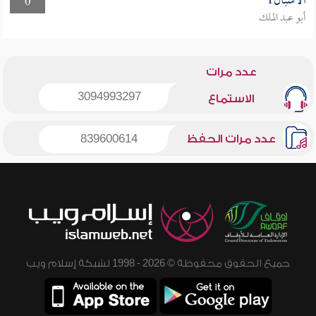
الأشبال1
0
أبو عبد الملك
عدد مرات
3094993297
الاستماع
عدد مرات الحفظ
839600614
جميع الحقوق محفوظة © 2026 - 1998 لشبكة إسلام ويب