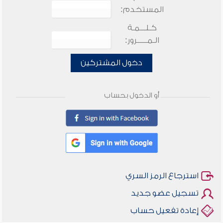
المستخدم:
كـلـــمـة
الـمـــــرور:
دخول المشتركين
أو الدخول بحساب
استرجاع الرمز السري
تسجيل عضو جديد
إعادة تفعيل حساب