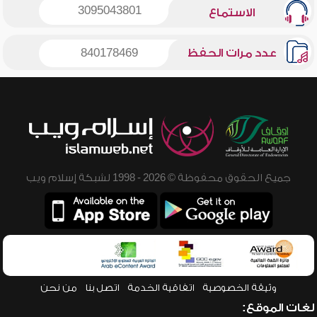
3095043801
الاستماع
عدد مرات الحفظ
840178469
جميع الحقوق محفوظة © 2026 - 1998 لشبكة إسلام ويب
وثيقة الخصوصية
اتفاقية الخدمة
اتصل بنا
من نحن
لغات الموقع: