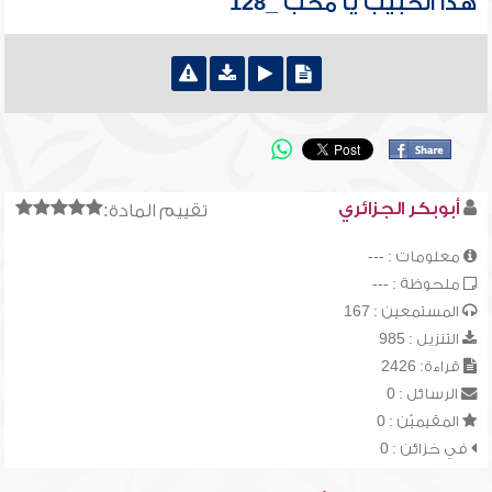
هذا الحبيب يا محب _128
أبوبكر الجزائري
تقييم المادة:
معلومات : ---
ملحوظة : ---
المستمعين : 167
التنزيل : 985
قراءة: 2426
الرسائل : 0
المقيميّن : 0
في خزائن : 0