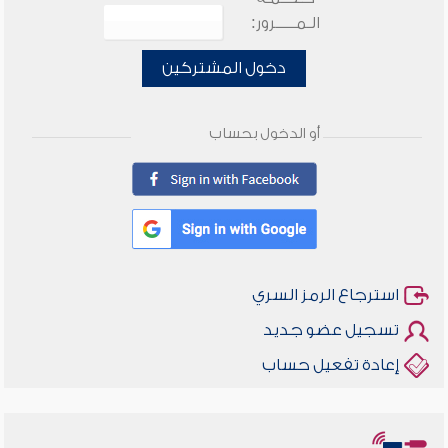
الـمـــــرور:
دخول المشتركين
أو الدخول بحساب
استرجاع الرمز السري
تسجيل عضو جديد
إعادة تفعيل حساب