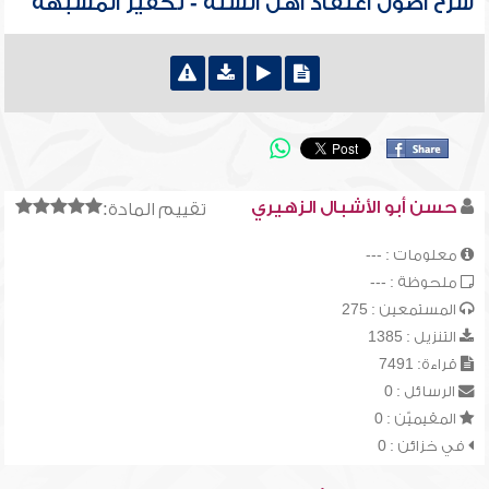
شرح أصول اعتقاد أهل السنة - تكفير المشبهة
حسن أبو الأشبال الزهيري
تقييم المادة:
معلومات : ---
ملحوظة : ---
المستمعين : 275
التنزيل : 1385
قراءة: 7491
الرسائل : 0
المقيميّن : 0
في خزائن : 0