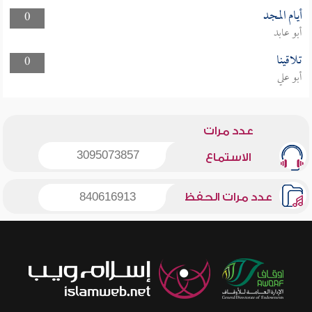
أيام المجد
0
أبو عابد
تلاقينا
0
أبو علي
عدد مرات
3095073857
الاستماع
عدد مرات الحفظ
840616913