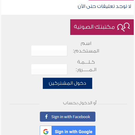
لا توجد تعليقات حتى الآن
مكتبتك الصوتية
اسم
المستخدم:
كـلـــمـة
الـمـــــرور:
دخول المشتركين
أو الدخول بحساب