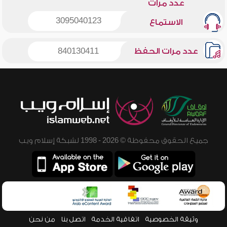
عدد مرات
3095040123
الاستماع
عدد مرات الحفظ
840130411
جميع الحقوق محفوظة © 2026 - 1998 لشبكة إسلام ويب
وثيقة الخصوصية
اتفاقية الخدمة
اتصل بنا
من نحن