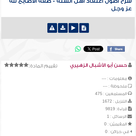
شرح أصول اعتقاد أهل السنة - صفة الأصابع لله
عز وجل
حسن أبو الأشبال الزهيري
تقييم المادة:
معلومات : ---
ملحوظة : ---
المستمعين : 475
التنزيل : 1672
قراءة: 9819
الرسائل : 1
المقيميّن : 0
في خزائن : 0