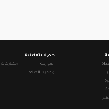
ية
خدمات تفاعلية
داة
المواريث
مشاركات ال
مواقيت الصلاة
رة
ة
عشر