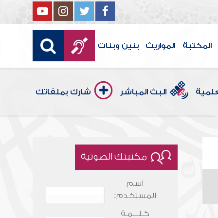
المكتبة
المواريث
بنين وبنات
علمية
البث المباشر
شارك بملفاتك
مكتبتك الصوتية
اسم
المستخدم:
كـلـــمـة