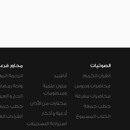
الصوتيات
محاور فرع
القرآن الكريم
أناشيد
الرحمة المه
محاضرات ودروس
متون علمية
واحة رمضان
ومنظومات
محاضرات مفرغة
الحج و العم
مختارات من الأذان
خطب جمعة
خطب جمع
أدعية و أذكار
الكتاب المسموع
القراءات ال
استراحة التسجيلات