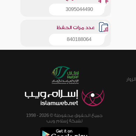
3095044490
عدد مرات الحفظ
840188064
زوار
جميع الحقوق محفوظة © 2026 - 1998
لشبكة إسلام ويب