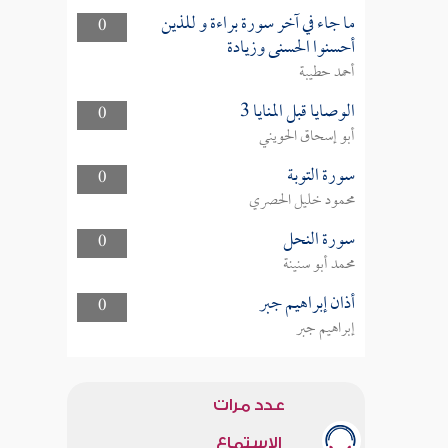
ما جاء في آخر سورة براءة و للذين
0
أحسنوا الحسنى وزيادة
أحمد حطيبة
الوصايا قبل المنايا 3
0
أبو إسحاق الحويني
سورة التوبة
0
محمود خليل الحصري
سورة النحل
0
محمد أبو سنينة
أذان إبراهيم جبر
0
إبراهيم جبر
عدد مرات
الاستماع