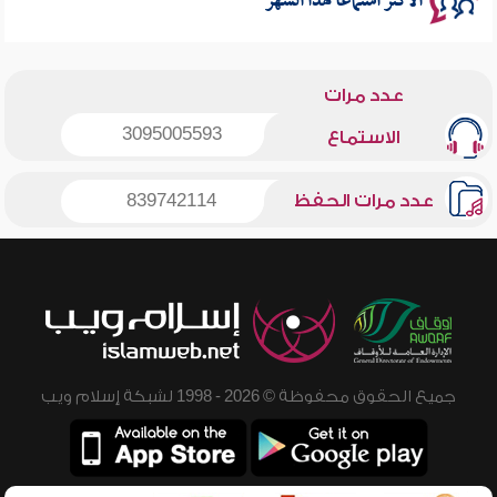
الأكثر استماعا لهذا الشهر
عدد مرات
3095005593
الاستماع
عدد مرات الحفظ
839742114
جميع الحقوق محفوظة © 2026 - 1998 لشبكة إسلام ويب