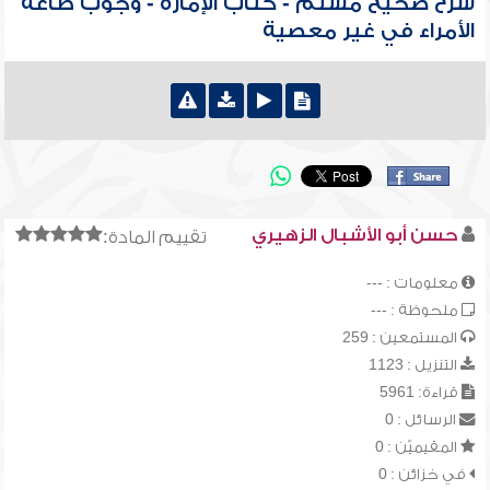
شرح صحيح مسلم - كتاب الإمارة - وجوب طاعة
الأمراء في غير معصية
حسن أبو الأشبال الزهيري
تقييم المادة:
معلومات : ---
ملحوظة : ---
المستمعين : 259
التنزيل : 1123
قراءة: 5961
الرسائل : 0
المقيميّن : 0
في خزائن : 0