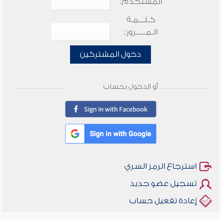
المستخدم:
كـلـــمـة
الـمـــــرور:
دخول المشتركين
أو الدخول بحساب
استرجاع الرمز السري
تسجيل عضو جديد
إعادة تفعيل حساب