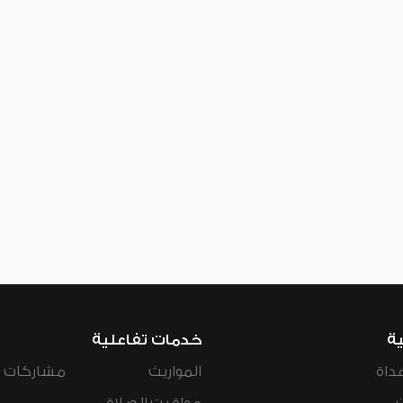
ية
خدمات تفاعلية
داة
المواريث
مشاركات ال