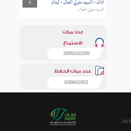
أذان - السيد متولي العال - لبنان
0
السيد متولي العال
عدد مرات
الاستماع
3095016289
عدد مرات الحفظ
839842953
زوار