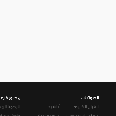
الصوتيات
محاور فرع
القرآن الكريم
أناشيد
الرحمة المه