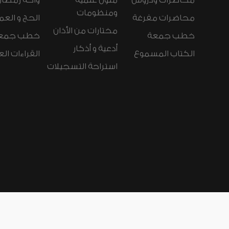
محاضرات ودروس
متون علمية
واحة رمضان
ومنظومات
محاضرات مفرغة
الحج و العم
مختارات من الأذان
خطب جمعة
خطب جمع
أدعية و أذكار
الكتاب المسموع
القراءات ال
استراحة التسجيلات
لغات الموقع:
عربي
Español
Deutsch
nçais