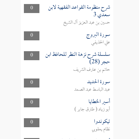
شرح منظومة القواعد الفقهية لابن
0
سعدي 3
حسين بن عبد العزيز آل الشيخ
سورة البروج
0
علي الحذيفي
سلسلة شرح نزهة النظر للحافظ ابن
0
حجر (28)
حاتم بن عارف الشريف
سورة الحديد
0
عبد الباسط عبد الصمد
أسير الخطايا
0
أبو زياد ( طارق جابر )
تيكوندوا
0
نظام يعقوبي