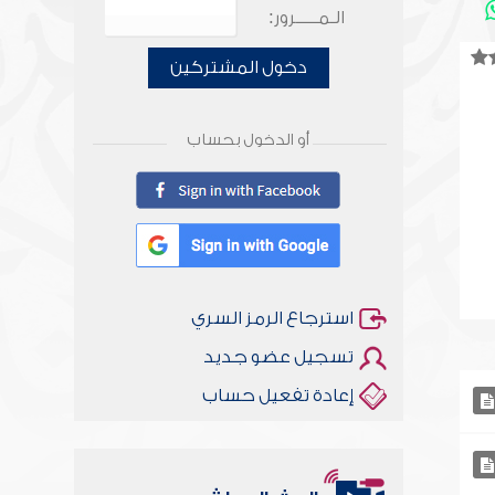
الـمـــــرور:
دخول المشتركين
أو الدخول بحساب
استرجاع الرمز السري
تسجيل عضو جديد
إعادة تفعيل حساب