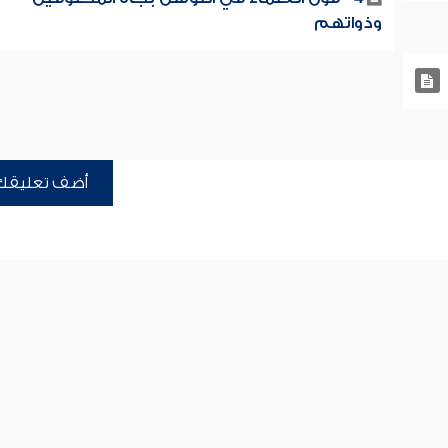
وذواتهم
أضف تعليقك