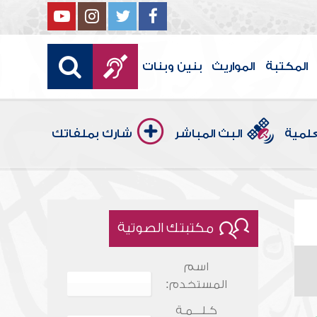
المكتبة
المواريث
بنين وبنات
علمية
البث المباشر
شارك بملفاتك
مكتبتك الصوتية
اسم
المستخدم:
كـلـــمـة