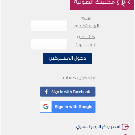
مكتبتك الصوتية
اسم
المستخدم:
كـلـــمـة
الـمـــــرور:
دخول المشتركين
أو الدخول بحساب
استرجاع الرمز السري