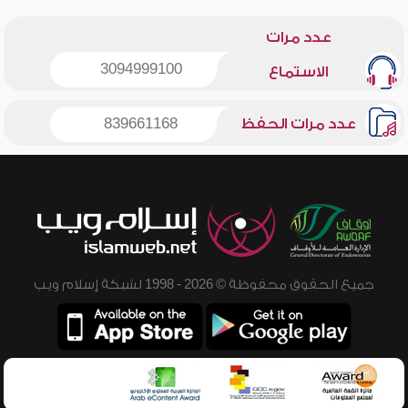
عدد مرات
3094999100
الاستماع
عدد مرات الحفظ
839661168
جميع الحقوق محفوظة © 2026 - 1998 لشبكة إسلام ويب