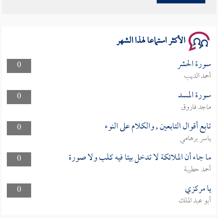
سلسلة محاضرات نفحات رمضانية 1444هـ
الأكثر استماعا لهذا الشهر
سورة الحشر
0
أحمد الديب
سورة المسد
0
ماجد فاروق
تابع أقوال التابعين , والكلام على النوء
0
ياسر برهامي
ما جاء أن الملائكة لا تدخل بيتا فيه كلب ولا صورة
0
أحمد حطيبة
يا مركزي
0
أبو عبد الملك