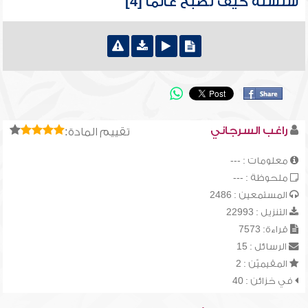
سلسلة كيف تصبح عالماً [4]
راغب السرجاني
تقييم المادة:
معلومات : ---
ملحوظة : ---
المستمعين : 2486
التنزيل : 22993
قراءة: 7573
الرسائل : 15
المقيميّن : 2
في خزائن : 40