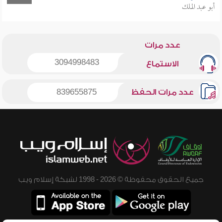
أبو عبد الملك
عدد مرات
3094998483
الاستماع
عدد مرات الحفظ
839655875
جميع الحقوق محفوظة © 2026 - 1998 لشبكة إسلام ويب