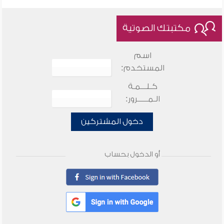
مكتبتك الصوتية
اسم
المستخدم:
كـلـــمـة
الـمـــــرور:
دخول المشتركين
أو الدخول بحساب