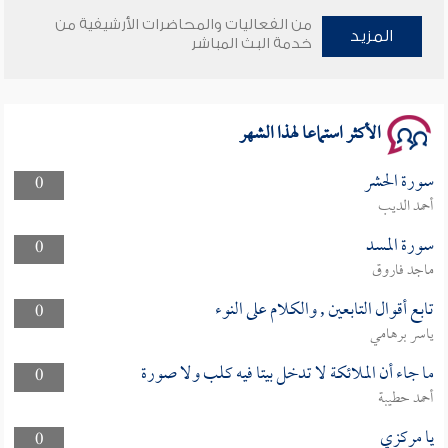
من الفعاليات والمحاضرات الأرشيفية من
وأمنهم من خوف 9
المزيد
خدمة البث المباشر
سلسلة محاضرات نفحات رمضانية 1444هـ
الأكثر استماعا لهذا الشهر
سورة الحشر
0
أحمد الديب
سورة المسد
0
ماجد فاروق
تابع أقوال التابعين , والكلام على النوء
0
ياسر برهامي
ما جاء أن الملائكة لا تدخل بيتا فيه كلب ولا صورة
0
أحمد حطيبة
يا مركزي
0