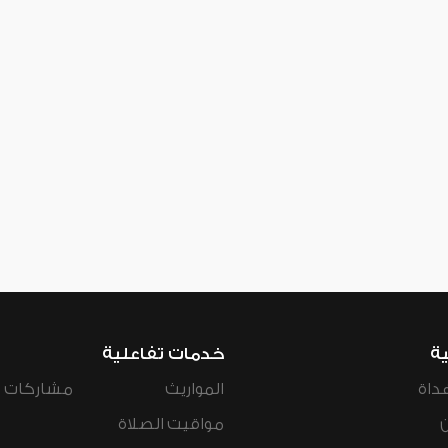
ية
خدمات تفاعلية
داة
المواريث
مشاركات ال
مواقيت الصلاة