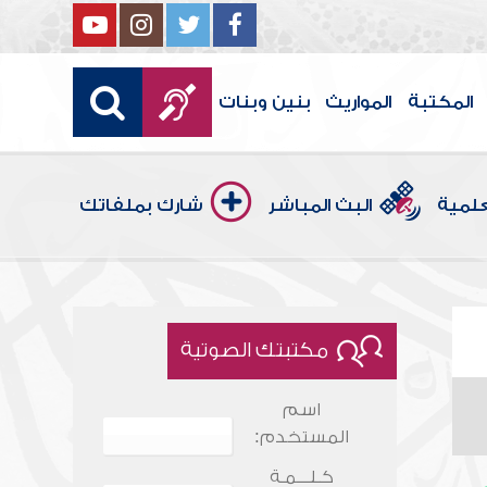
المكتبة
المواريث
بنين وبنات
علمية
البث المباشر
شارك بملفاتك
مكتبتك الصوتية
اسم
المستخدم:
كـلـــمـة