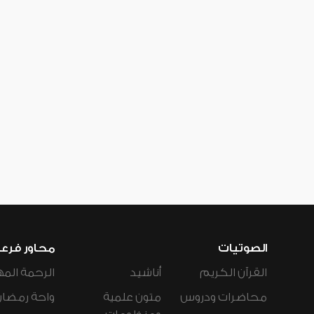
الصوتيات
محاور فرع
القرآن الكريم
أناشيد
الرحمة المه
محاضرات ودروس
متون علمية
واحة رمضان