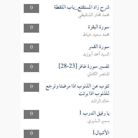
شرح زاد المستقنع_باب اللقطة
0
محمد مختار الشنقيطي
سورة البقرة
0
محمد سعيد خياط
سورة القمر
0
السيد أحمد أبوزيد
تفسير سورة غافر [23-28]
0
المنتصر الكتاني
تتوب عن الذنوب اذا مرضتا وترجع
0
للذنوب اذا برئت
خالد الراشد
يا رفيق الدرب 1
0
سمير البشيري
الأشبال1
0