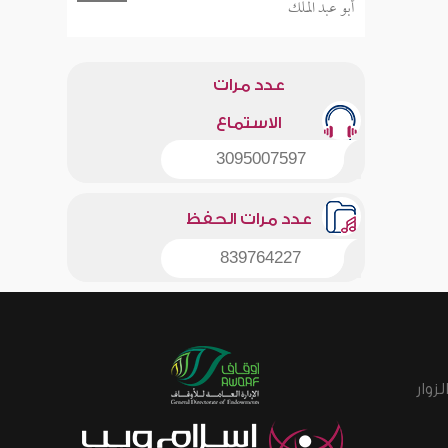
أبو عبد الملك
عدد مرات
الاستماع
3095007597
عدد مرات الحفظ
839764227
زوار