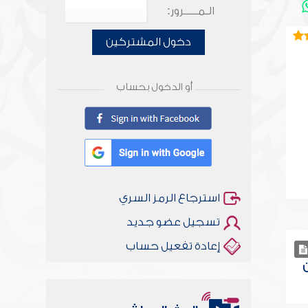
الـمـــــرور:
دخول المشتركين
أو الدخول بحساب
استرجاع الرمز السري
تسجيل عضو جديد
إعادة تفعيل حساب