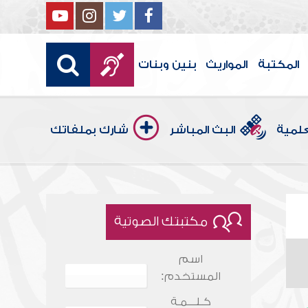
المكتبة
المواريث
بنين وبنات
علمية
البث المباشر
شارك بملفاتك
مكتبتك الصوتية
اسم
المستخدم:
كـلـــمـة