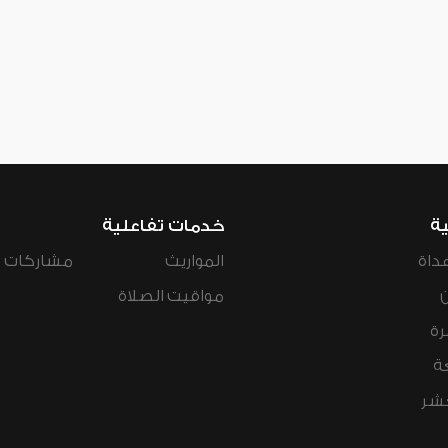
ية
خدمات تفاعلية
داة
المواريث
مشاركات ال
مواقيت الصلاة
رة
ة
عشر