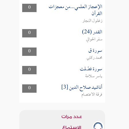
الإعجاز العلمي...من معجزات
0
القرآن
زغلول النجار
القدر (24)
0
سفر الحوالي
سورة ق
0
محمد ركابي
سورة فصّلت
0
ياسر سلامة
أناشيد صلاح الدين [3]
0
فرقة الاعتصام
عدد مرات
الاستماع