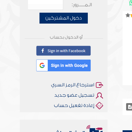
الـمـــــرور:
دخول المشتركين
أو الدخول بحساب
استرجاع الرمز السري
تسجيل عضو جديد
إعادة تفعيل حساب