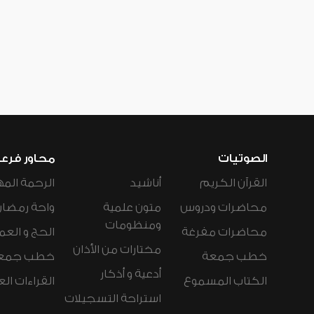
الصوتيات
محاور فرع
القرآن الكريم
أناشيد
الرحمة المه
محاضرات ودروس
متون علمية
واحة رمضان
ومنظومات
محاضرات مفرغة
الحج و العم
مختارات من الأذان
خطب جمعة
خطب جمع
أدعية و أذكار
الكتاب المسموع
القراءات ال
استراحة التسجيلات