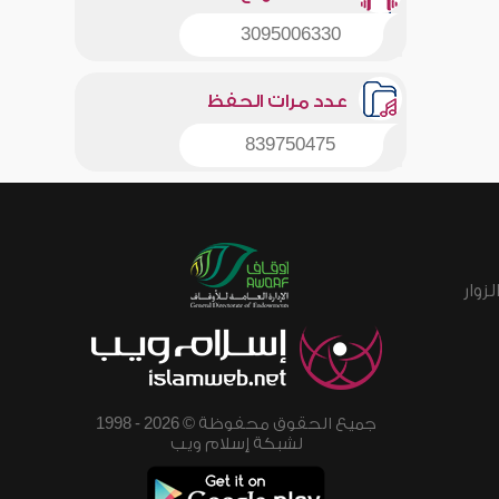
3095006330
عدد مرات الحفظ
839750475
زوار
جميع الحقوق محفوظة © 2026 - 1998
لشبكة إسلام ويب