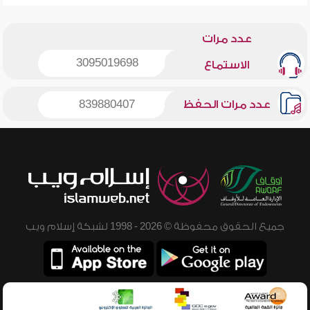
عدد مرات
3095019698
الاستماع
عدد مرات الحفظ
839880407
جميع الحقوق محفوظة © 2026 - 1998 لشبكة إسلام ويب