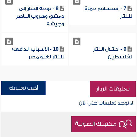
7 - استسلام حماة
8 - توجه التتار إلى
للتتار
دمشق وهروب الناصر
وجيشه
9 - احتلال التتار
10 - الأسباب الدافعة
لفلسطين
للتتار لغزو مصر
أضف تعليقك
تعليقات الزوار
لا توجد تعليقات حتى الآن
مكتبتك الصوتية