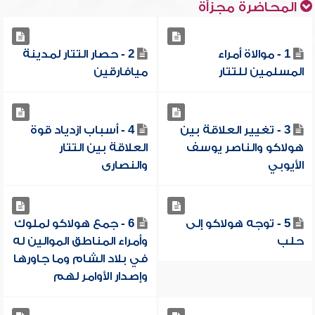
المحاضرة مجزأة
1 - موالاة أمراء
2 - حصار التتار لمدينة
المسلمين للتتار
ميافارقين
3 - تغيير العلاقة بين
4 - أسباب ازدياد قوة
هولاكو والناصر يوسف
العلاقة بين التتار
الأيوبي
والنصارى
5 - توجه هولاكو إلى
6 - جمع هولاكو لملوك
حلب
وأمراء المناطق الموالين له
في بلاد الشام وما جاورها
وإصدار الأوامر لهم