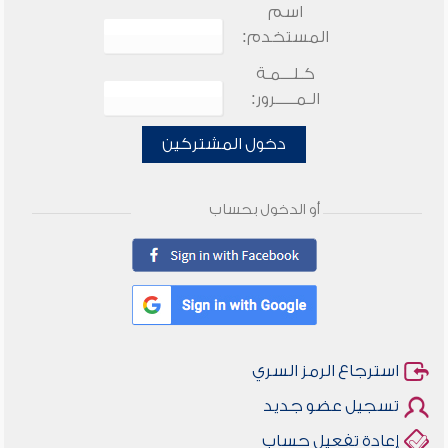
اسم
المستخدم:
كـلـــمـة
الـمـــــرور:
دخول المشتركين
أو الدخول بحساب
استرجاع الرمز السري
تسجيل عضو جديد
إعادة تفعيل حساب