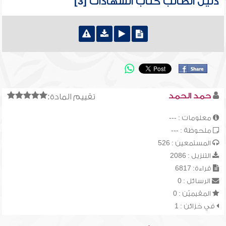
دليل الطالب كتاب الشهادات [3]
حمد الحمد
تقييم المادة:
معلومات : ---
ملحوظة : ---
المستمعين : 526
التنزيل : 2086
قراءة: 6817
الرسائل : 0
المقيميّن : 0
في خزائن : 1