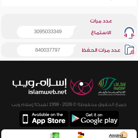
عدد مرات
3095033349
الاستماع
عدد مرات الحفظ
840037797
جميع الحقوق محفوظة © 2026 - 1998 لشبكة إسلام ويب