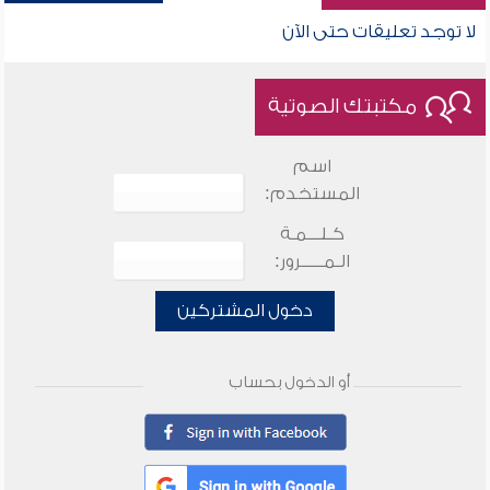
لا توجد تعليقات حتى الآن
مكتبتك الصوتية
اسم
المستخدم:
كـلـــمـة
الـمـــــرور:
دخول المشتركين
أو الدخول بحساب