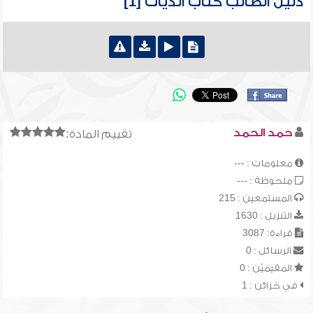
دليل الطالب كتاب الديات [1]
حمد الحمد
تقييم المادة:
معلومات : ---
ملحوظة : ---
المستمعين : 215
التنزيل : 1630
قراءة: 3087
الرسائل : 0
المقيميّن : 0
في خزائن : 1