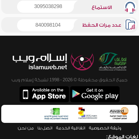
3095038298
الاستماع
عدد مرات الحفظ
840098104
جميع الحقوق محفوظة © 2026 - 1998 لشبكة إسلام ويب
وثيقة الخصوصية
اتفاقية الخدمة
اتصل بنا
من نحن
لغات الموقع: