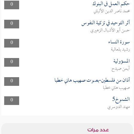
حكم العمل فى البنوك
0
محمد ناصر الدين الألباني
أثر التوحيد في تزكية النفوس
0
حسن أبو الأشبال الزهيري
سورة النساء
0
رشيد بلعالية
المسؤولية
0
أيمن صيدح
أذان من فلسطين-بصوت صهيب هاني خطبا
0
صهيب هاني خطبا
الشموخ5
0
مهند الدوسري
عدد مرات