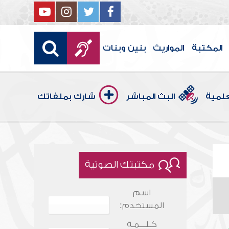
المكتبة
المواريث
بنين وبنات
علمية
البث المباشر
شارك بملفاتك
مكتبتك الصوتية
اسم
المستخدم:
كـلـــمـة