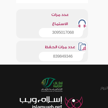
عدد مرات
الاستماع
3095017068
عدد مرات الحفظ
839849346
زوار