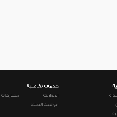
ية
خدمات تفاعلية
داة
المواريث
مشاركات ال
مواقيت الصلاة
رة