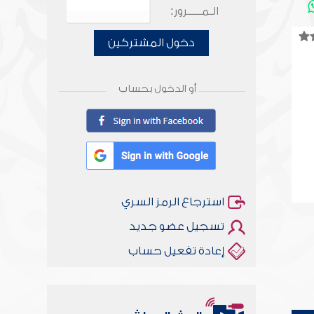
الـمـــــرور:
دخول المشتركين
أو الدخول بحساب
استرجاع الرمز السري
تسجيل عضو جديد
إعادة تفعيل حساب