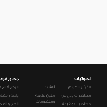
الصوتيات
محاور فرع
القرآن الكريم
أناشيد
الرحمة المه
محاضرات ودروس
متون علمية
واحة رمضان
ومنظومات
محاضرات مفرغة
الحج و العم