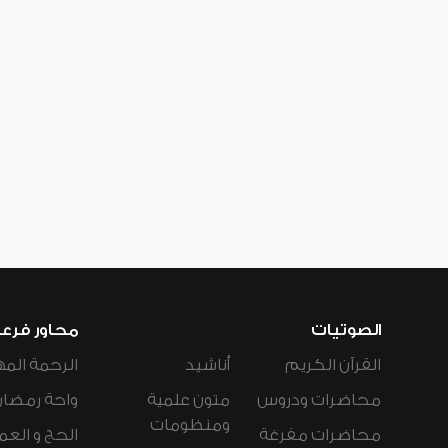
الصوتيات
محاور فرع
القرآن الكريم
أناشيد
الرحمة المه
محاضرات ودروس
متون علمية
واحة رمضان
ومنظومات
محاضرات مفرغة
الحج و العم