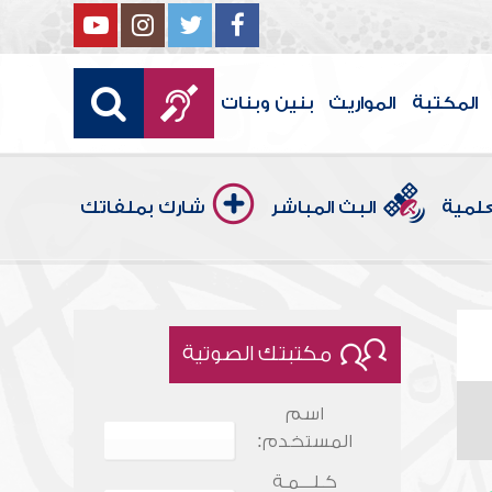
المكتبة
المواريث
بنين وبنات
علمية
البث المباشر
شارك بملفاتك
مكتبتك الصوتية
اسم
المستخدم:
كـلـــمـة