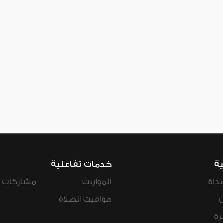
ية
خدمات تفاعلية
داة
المواريث
مشاركات ال
مواقيت الصلاة
رة