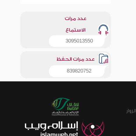
عدد مرات
الاستماع
3095013550
عدد مرات الحفظ
839820752
زوار