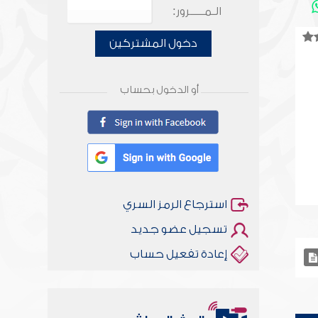
الـمـــــرور:
دخول المشتركين
أو الدخول بحساب
استرجاع الرمز السري
تسجيل عضو جديد
إعادة تفعيل حساب