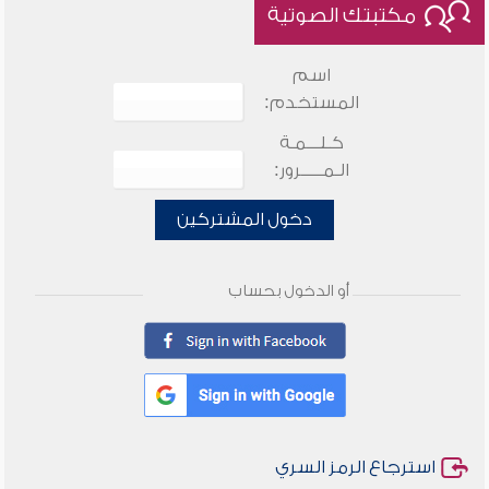
مكتبتك الصوتية
اسم
المستخدم:
كـلـــمـة
الـمـــــرور:
دخول المشتركين
أو الدخول بحساب
استرجاع الرمز السري