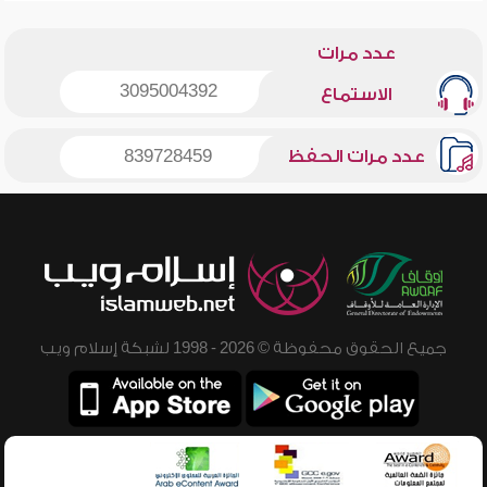
عدد مرات
3095004392
الاستماع
عدد مرات الحفظ
839728459
جميع الحقوق محفوظة © 2026 - 1998 لشبكة إسلام ويب