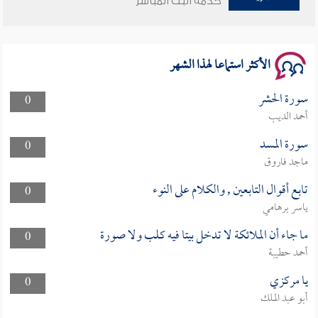
خدمة البث المباشر
سلسلة محاضرات نفحات رمضانية 1444هـ
الأكثر استماعا لهذا الشهر
سورة الحشر
0
أحمد الديب
سورة المسد
0
ماجد فاروق
تابع أقوال التابعين , والكلام على النوء
0
ياسر برهامي
ما جاء أن الملائكة لا تدخل بيتا فيه كلب ولا صورة
0
أحمد حطيبة
يا مركزي
0
أبو عبد الملك