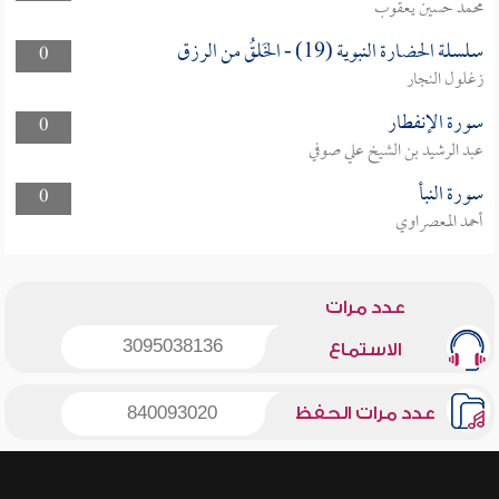
محمد حسين يعقوب
سلسلة الحضارة النبوية (19) - الخَلقُ من الرزق
0
زغلول النجار
سورة الإنفطار
0
عبد الرشيد بن الشيخ علي صوفي
سورة النبأ
0
أحمد المعصراوي
عدد مرات
3095038136
الاستماع
عدد مرات الحفظ
840093020