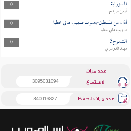
المسؤولية
0
أيمن صيدح
أذان من فلسطين-بصوت صهيب هاني خطبا
0
صهيب هاني خطبا
الشموخ5
0
مهند الدوسري
عدد مرات
3095031094
الاستماع
عدد مرات الحفظ
840016827