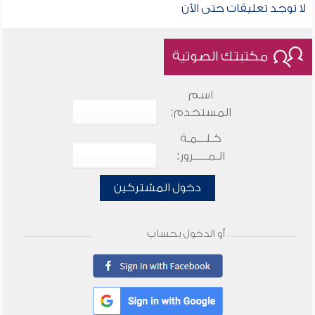
لا توجد تعليقات حتى الآن
مكتبتك الصوتية
اسم
المستخدم:
كـلـــمـة
الـمـــــرور:
دخول المشتركين
أو الدخول بحساب