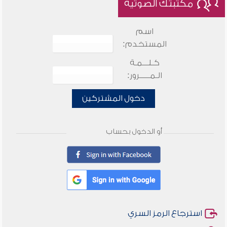
مكتبتك الصوتية
اسم
المستخدم:
كـلـــمـة
الـمـــــرور:
دخول المشتركين
أو الدخول بحساب
استرجاع الرمز السري