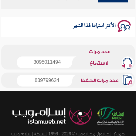
سلسلة محاضرات نفحات رمضانية 1444هـ
الأكثر استماعا لهذا الشهر
عدد مرات
3095011494
الاستماع
عدد مرات الحفظ
839799624
جميع الحقوق محفوظة © 2026 - 1998 لشبكة إسلام ويب