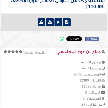
سلسلة محاسن التأويل تفسير سورة الكهف
[99-110]
صالح بن عواد المغامسي
تقييم المادة:
معلومات : ---
ملحوظة : ---
المستمعين : 2089
التنزيل : 12389
قراءة: 11023
الرسائل : 8
المقيميّن : 0
في خزائن : 27