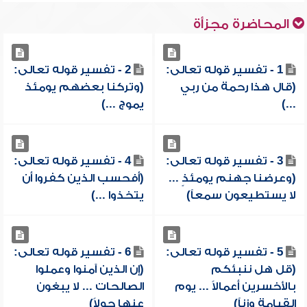
المحاضرة مجزأة
1 - تفسير قوله تعالى:
2 - تفسير قوله تعالى:
(قال هذا رحمة من ربي
(وتركنا بعضهم يومئذ
...)
يموج ...)
3 - تفسير قوله تعالى:
4 - تفسير قوله تعالى:
(وعرضنا جهنم يومئذٍ ...
(أفحسب الذين كفروا أن
لا يستطيعون سمعاً)
يتخذوا ...)
5 - تفسير قوله تعالى:
6 - تفسير قوله تعالى:
(قل هل ننبئكم
(إن الذين آمنوا وعملوا
بالأخسرين أعمالاً ... يوم
الصالحات ... لا يبغون
القيامة وزناً)
عنها حولاً)