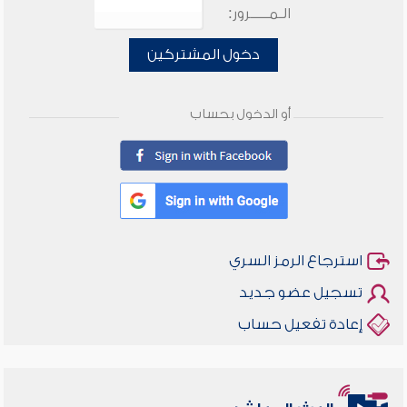
الـمـــــرور:
دخول المشتركين
أو الدخول بحساب
استرجاع الرمز السري
تسجيل عضو جديد
إعادة تفعيل حساب