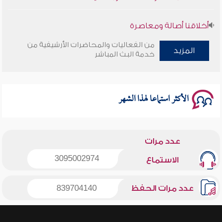
أخلاقنا أصالة ومعاصرة
من الفعاليات والمحاضرات الأرشيفية من
وأمنهم من خوف 9
المزيد
خدمة البث المباشر
سلسلة محاضرات نفحات رمضانية 1444هـ
الأكثر استماعا لهذا الشهر
عدد مرات
3095002974
الاستماع
عدد مرات الحفظ
839704140