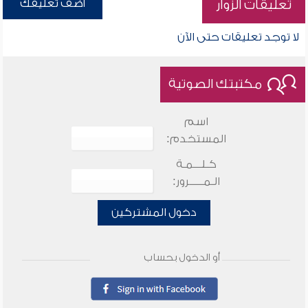
أضف تعليقك
تعليقات الزوار
لا توجد تعليقات حتى الآن
مكتبتك الصوتية
اسم
المستخدم:
كـلـــمـة
الـمـــــرور:
دخول المشتركين
أو الدخول بحساب