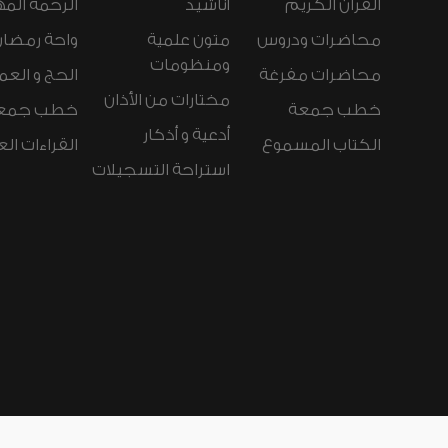
القرآن الكريم
أناشيد
الرحمة المه
محاضرات ودروس
متون علمية
واحة رمضان
ومنظومات
محاضرات مفرغة
الحج و العم
مختارات من الأذان
خطب جمعة
خطب جمع
أدعية و أذكار
الكتاب المسموع
القراءات ال
استراحة التسجيلات