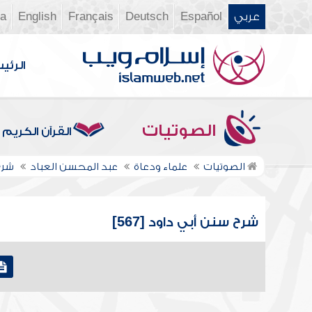
عربي
Español
Deutsch
Français
English
ia
الرئي
الصوتيات
القرآن الكريم
الصوتيات
علماء ودعاة
عبد المحسن العباد
شرح
شرح سنن أبي داود [567]