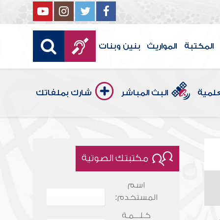
المكتبة
المواريث
بنين وبنات
علمية
البث المباشر
شارك بملفاتك
مكتبتك الصوتية
اسم
المستخدم:
كـلـــمـة