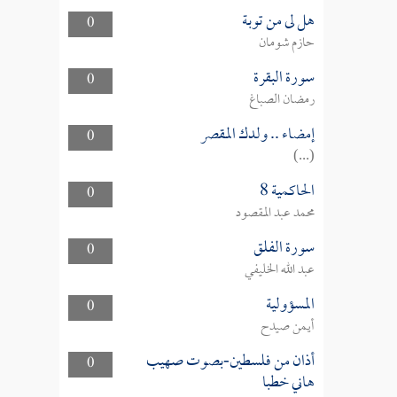
هل لى من توبة
0
حازم شومان
سورة البقرة
0
رمضان الصباغ
إمضاء .. ولدك المقصر
0
(...)
الحاكمية 8
0
محمد عبد المقصود
سورة الفلق
0
عبد الله الخليفي
المسؤولية
0
أيمن صيدح
أذان من فلسطين-بصوت صهيب
0
هاني خطبا