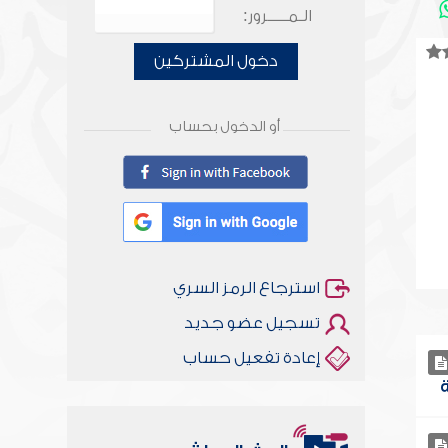
الـمـــــرور:
دخول المشتركين
أو الدخول بحساب
استرجاع الرمز السري
تسجيل عضو جديد
إعادة تفعيل حساب