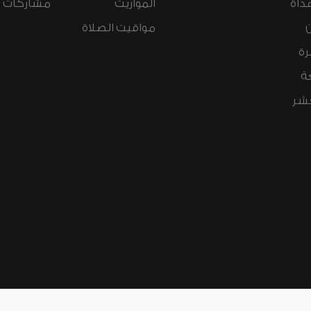
داة
المواريث
مشاركات ال
مواقيت الصلاة
رة
ة
عشر