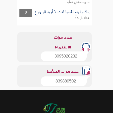
صهيب هاني خطبا
إنك راجع للدنيا قلت لا أريد الرجوع
0
خالد الراشد
عدد مرات
الاستماع
3095020232
عدد مرات الحفظ
839889502