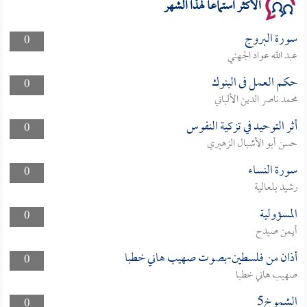
الأكثر استماعا لهذا الشهر
سورة البروج
0
عبد الله عواد الجهني
حكم العمل فى البنوك
0
محمد ناصر الدين الألباني
أثر التوحيد في تزكية النفوس
0
حسن أبو الأشبال الزهيري
سورة النساء
0
رشيد بلعالية
المسؤولية
0
أيمن صيدح
أذان من فلسطين-بصوت صهيب هاني خطبا
0
صهيب هاني خطبا
الشموخ5
0