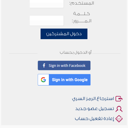
المستخدم:
كـلـــمـة
الـمـــــرور:
دخول المشتركين
أو الدخول بحساب
استرجاع الرمز السري
تسجيل عضو جديد
إعادة تفعيل حساب