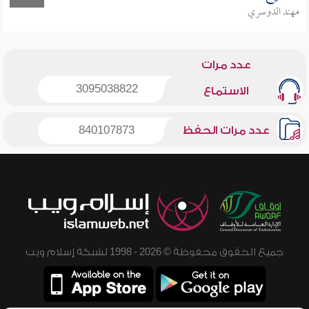
مهند الدوسري
عدد مرات
3095038822
الاستماع
عدد مرات الحفظ
840107873
جميع الحقوق محفوظة © 2026 - 1998 لشبكة إسلام ويب