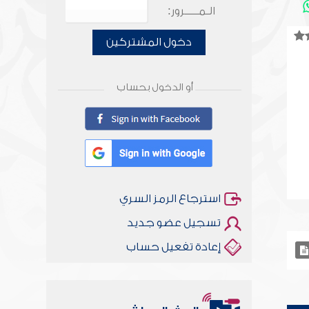
الـمـــــرور:
دخول المشتركين
أو الدخول بحساب
استرجاع الرمز السري
تسجيل عضو جديد
إعادة تفعيل حساب