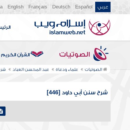
عربي
Español
Deutsch
Français
English
ia
الرئي
الصوتيات
القرآن الكريم
الصوتيات
علماء ودعاة
عبد المحسن العباد
شرح
شرح سنن أبي داود [446]