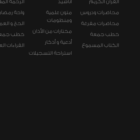
القرآن الكريم
أناشيد
الرحمة المه
محاضرات ودروس
متون علمية
واحة رمضان
ومنظومات
محاضرات مفرغة
الحج و العم
مختارات من الأذان
خطب جمعة
خطب جمع
أدعية و أذكار
الكتاب المسموع
القراءات ال
استراحة التسجيلات