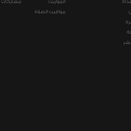
داة
المواريث
مشاركات ال
مواقيت الصلاة
رة
ة
عشر