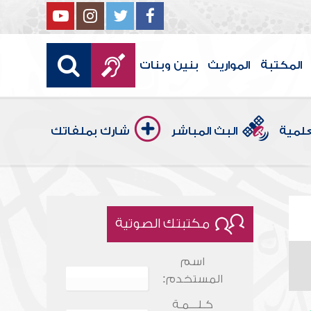
المكتبة
المواريث
بنين وبنات
علمية
البث المباشر
شارك بملفاتك
مكتبتك الصوتية
اسم
المستخدم:
كـلـــمـة