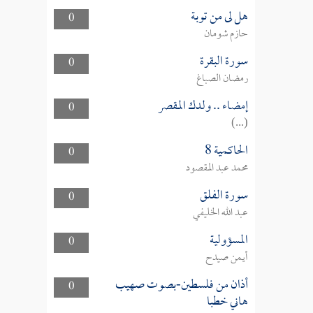
هل لى من توبة
0
حازم شومان
سورة البقرة
0
رمضان الصباغ
إمضاء .. ولدك المقصر
0
(...)
الحاكمية 8
0
محمد عبد المقصود
سورة الفلق
0
عبد الله الخليفي
المسؤولية
0
أيمن صيدح
أذان من فلسطين-بصوت صهيب
0
هاني خطبا