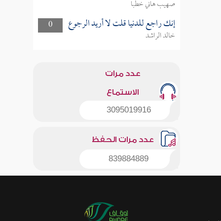
صهيب هاني خطبا
إنك راجع للدنيا قلت لا أريد الرجوع
0
خالد الراشد
عدد مرات
الاستماع
3095019916
عدد مرات الحفظ
839884889