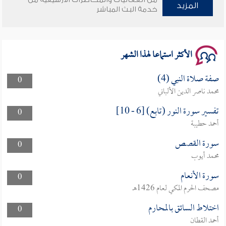
وأمنهم من خوف 9
المزيد
خدمة البث المباشر
سلسلة محاضرات نفحات رمضانية 1444هـ
الأكثر استماعا لهذا الشهر
صفة صلاة النبي (4)
0
محمد ناصر الدين الألباني
تفسير سورة النور (تابع) [6 - 10]
0
أحمد حطيبة
سورة القصص
0
محمد أيوب
سورة الأنعام
0
مصحف الحرم المكي لعام 1426هـ
اختلاط السائق بالمحارم
0
أحمد القطان