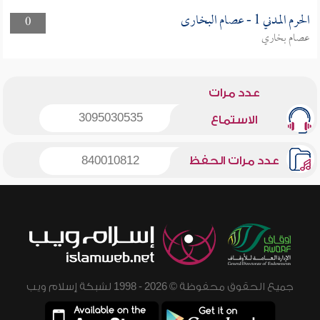
الحرم المدني 1 - عصام البخارى
0
عصام بخاري
عدد مرات
3095030535
الاستماع
عدد مرات الحفظ
840010812
جميع الحقوق محفوظة © 2026 - 1998 لشبكة إسلام ويب