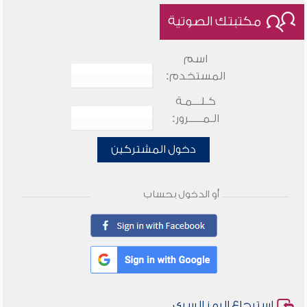
مكتبتك الصوتية
اسم
المستخدم:
كـلـــمـة
الـمـــــرور:
دخول المشتركين
أو الدخول بحساب
استرجاع الرمز السري