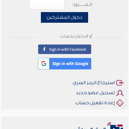
الـمـــــرور:
دخول المشتركين
أو الدخول بحساب
استرجاع الرمز السري
تسجيل عضو جديد
إعادة تفعيل حساب