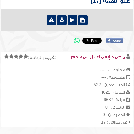
علو الهمة [17]
محمد إسماعيل المقدم
تقييم المادة:
معلومات : ---
ملحوظة : ---
المستمعين : 522
التنزيل : 4621
قراءة: 9687
الرسائل : 0
المقيميّن : 0
في خزائن : 17