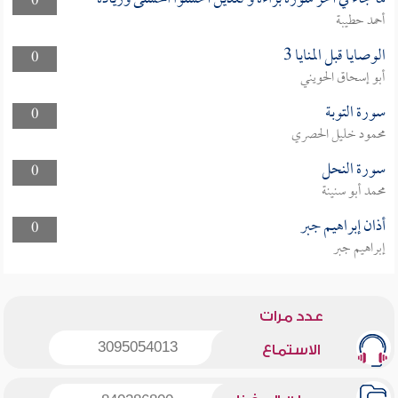
0
أحمد حطيبة
الوصايا قبل المنايا 3
0
أبو إسحاق الحويني
سورة التوبة
0
محمود خليل الحصري
سورة النحل
0
محمد أبو سنينة
أذان إبراهيم جبر
0
إبراهيم جبر
عدد مرات
3095054013
الاستماع