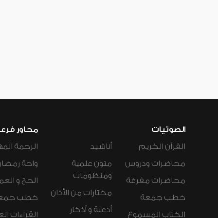
الصوتيات
محاور فرع
القرآن الكريم
أناشيد
الرحمة المه
محاضرات ودروس
متون علمية
واحة رمضان
ومنظومات
محاضرات مفرغة
الحج و العم
مختارات من الأذان
خطب جمعة
خطب جمع
أدعية و أذكار
الكتاب المسموع
القراءات ال