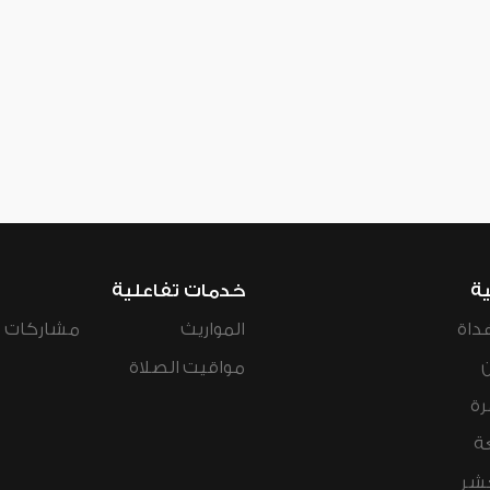
ية
خدمات تفاعلية
داة
المواريث
مشاركات ال
مواقيت الصلاة
رة
ة
عشر