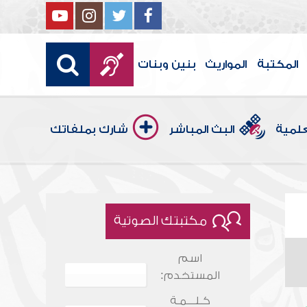
المكتبة
المواريث
بنين وبنات
علمية
البث المباشر
شارك بملفاتك
مكتبتك الصوتية
اسم
المستخدم:
كـلـــمـة