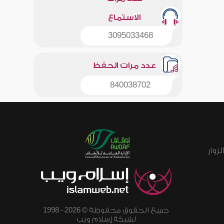
الاستماع
3095033468
عدد مرات الحفظ
840038702
زوار
جميع الحقوق محفوظة © 2026 - 1998
لشبكة إسلام ويب