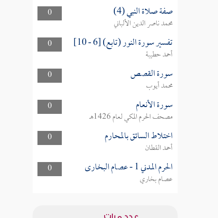
صفة صلاة النبي (4)
0
محمد ناصر الدين الألباني
تفسير سورة النور (تابع) [6 - 10]
0
أحمد حطيبة
سورة القصص
0
محمد أيوب
سورة الأنعام
0
مصحف الحرم المكي لعام 1426هـ
اختلاط السائق بالمحارم
0
أحمد القطان
الحرم المدني 1 - عصام البخارى
0
عصام بخاري
عدد مرات