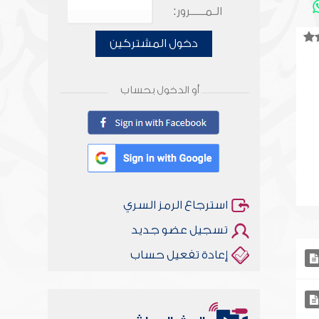
الـمـــــرور:
دخول المشتركين
أو الدخول بحساب
استرجاع الرمز السري
تسجيل عضو جديد
إعادة تفعيل حساب