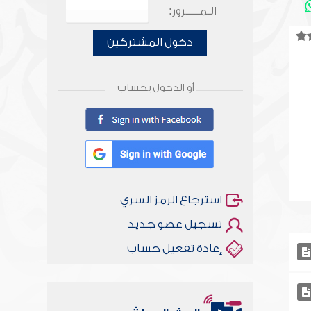
الـمـــــرور:
دخول المشتركين
أو الدخول بحساب
استرجاع الرمز السري
تسجيل عضو جديد
إعادة تفعيل حساب