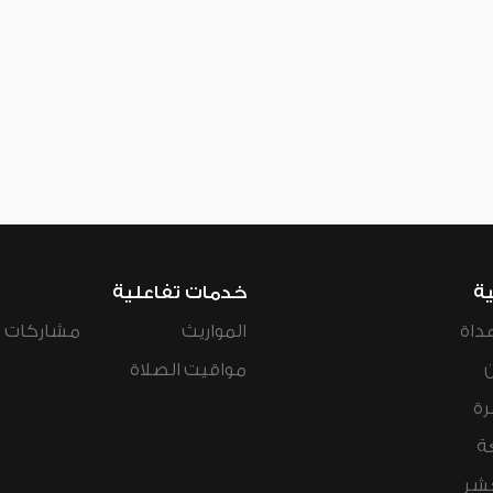
ية
خدمات تفاعلية
داة
المواريث
مشاركات ال
مواقيت الصلاة
رة
ة
عشر