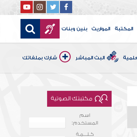
المكتبة
المواريث
بنين وبنات
علمية
البث المباشر
شارك بملفاتك
مكتبتك الصوتية
اسم
المستخدم:
كـلـــمـة