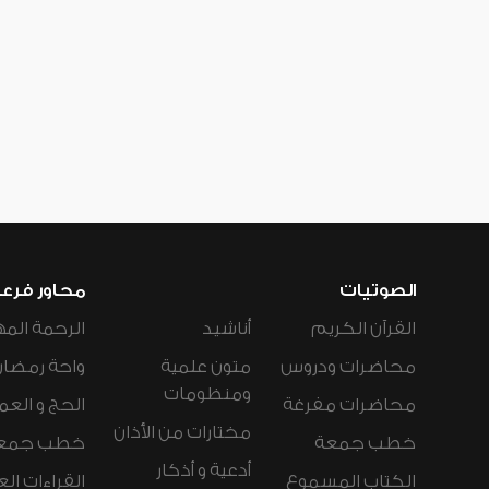
الصوتيات
محاور فرع
القرآن الكريم
أناشيد
الرحمة المه
محاضرات ودروس
متون علمية
واحة رمضان
ومنظومات
محاضرات مفرغة
الحج و العم
مختارات من الأذان
خطب جمعة
خطب جمع
أدعية و أذكار
الكتاب المسموع
القراءات ال