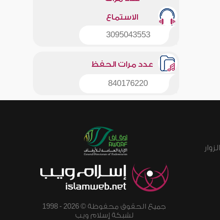
الاستماع
3095043553
عدد مرات الحفظ
840176220
زوار
جميع الحقوق محفوظة © 2026 - 1998
لشبكة إسلام ويب