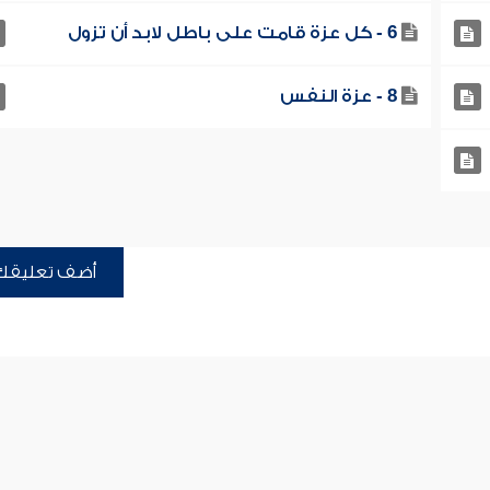
6 - كل عزة قامت على باطل لابد أن تزول
8 - عزة النفس
أضف تعليقك