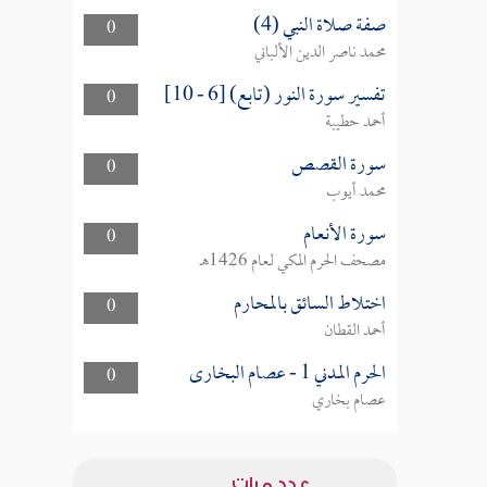
صفة صلاة النبي (4)
0
محمد ناصر الدين الألباني
تفسير سورة النور (تابع) [6 - 10]
0
أحمد حطيبة
سورة القصص
0
محمد أيوب
سورة الأنعام
0
مصحف الحرم المكي لعام 1426هـ
اختلاط السائق بالمحارم
0
أحمد القطان
الحرم المدني 1 - عصام البخارى
0
عصام بخاري
عدد مرات