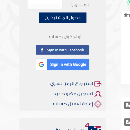
الـمـــــرور:
دخول المشتركين
أو الدخول بحساب
استرجاع الرمز السري
تسجيل عضو جديد
إعادة تفعيل حساب