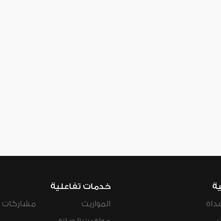
ية
خدمات تفاعلية
داة
المواريث
مشاركات ال