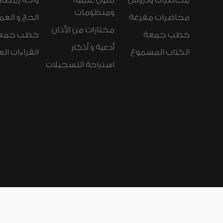
محاضرات ودروس
متون علمية
واحة رمضان
ومنظومات
محاضرات مفرغة
الحج و العم
مختارات من الأذان
خطب جمعة
خطب جمع
أدعية و أذكار
الكتاب المسموع
القراءات ال
استراحة التسجيلات
لغات الموقع:
عربي
Español
Deutsch
nçais