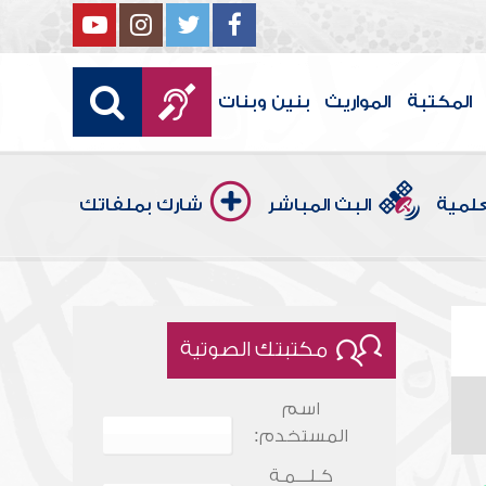
المكتبة
المواريث
بنين وبنات
علمية
البث المباشر
شارك بملفاتك
مكتبتك الصوتية
اسم
المستخدم:
كـلـــمـة