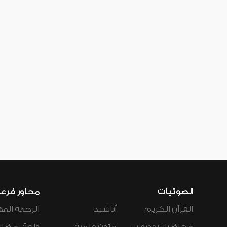
الصوتيات
محاور فرع
القرآن الكريم
أناشيد
الرحمة المه