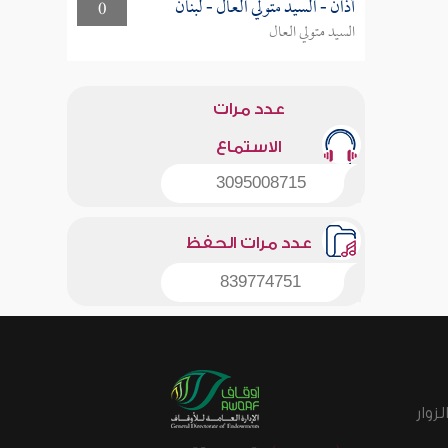
أذان - السيد متولي العال - لبنان
0
السيد متولي العال
عدد مرات
الاستماع
3095008715
عدد مرات الحفظ
839774751
زوار