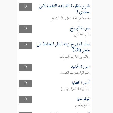
شرح منظومة القواعد الفقهية لابن
0
سعدي 3
حسين بن عبد العزيز آل الشيخ
سورة البروج
0
علي الحذيفي
سلسلة شرح نزهة النظر للحافظ ابن
0
حجر (28)
حاتم بن عارف الشريف
سورة الحديد
0
عبد الباسط عبد الصمد
أسير الخطايا
0
أبو زياد ( طارق جابر )
تيكوندوا
0
نظام يعقوبي