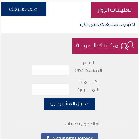
أضف تعليقك
تعليقات الزوار
لا توجد تعليقات حتى الآن
مكتبتك الصوتية
اسم
المستخدم:
كـلـــمـة
الـمـــــرور:
دخول المشتركين
أو الدخول بحساب