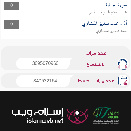
سورة الجاثية
0
عبد السلام غالب السفياني
أذان محمد صديق المنشاوي
0
محمد صديق المنشاوي
عدد مرات
3095070960
الاستماع
عدد مرات الحفظ
840532164