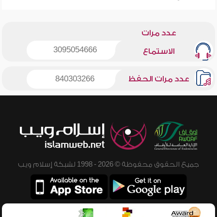
عدد مرات
3095054666
الاستماع
عدد مرات الحفظ
840303266
جميع الحقوق محفوظة © 2026 - 1998 لشبكة إسلام ويب