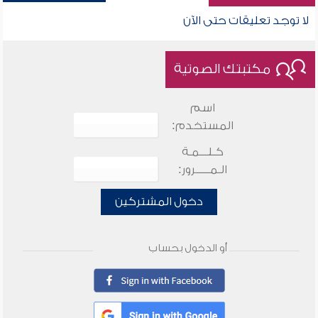
لا توجد تعليقات حتى الآن
مكتبتك الصوتية
اسم
المستخدم:
كـلـــمـة
الـمـــــرور:
دخول المشتركين
أو الدخول بحساب