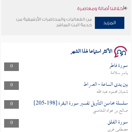
أخلاقنا أصالة ومعاصرة
من الفعاليات والمحاضرات الأرشيفية من
المزيد
وأمنهم من خوف 9
خدمة البث المباشر
سلسلة محاضرات نفحات رمضانية 1444هـ
الأكثر استماعا لهذا الشهر
سورة فاطر
0
ياسر سلامة
بين يدى الساعة - الصراط
0
شعبان محمود عبد الله
سلسلة محاسن التأويل تفسير سورة البقرة [198-205]
0
صالح بن عواد المغامسي
سورة الفلق
0
مصطفى غربي