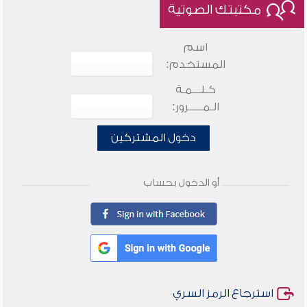
مكتبتك الصوتية
اسم
المستخدم:
كـلـــمـة
الـمـــــرور:
دخول المشتركين
أو الدخول بحساب
استرجاع الرمز السري