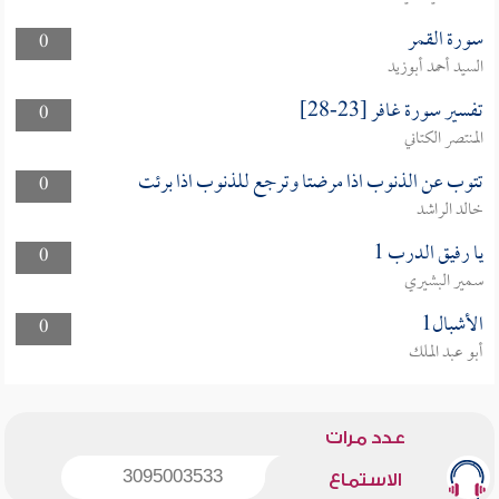
سورة القمر
0
السيد أحمد أبوزيد
تفسير سورة غافر [23-28]
0
المنتصر الكتاني
تتوب عن الذنوب اذا مرضتا وترجع للذنوب اذا برئت
0
خالد الراشد
يا رفيق الدرب 1
0
سمير البشيري
الأشبال1
0
أبو عبد الملك
عدد مرات
3095003533
الاستماع