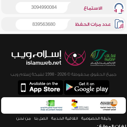
3094990084
الاستماع
عدد مرات الحفظ
839563680
جميع الحقوق محفوظة © 2026 - 1998 لشبكة إسلام ويب
وثيقة الخصوصية
اتفاقية الخدمة
اتصل بنا
من نحن
لغات الموقع: