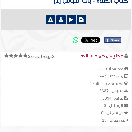
كتاب الصلاة - باب اللباس [1]
عطية محمد سالم
تقييم المادة:
معلومات : ---
ملحوظة : ---
المستمعين : 1758
التنزيل : 2387
قراءة: 5994
الرسائل : 0
المقيميّن : 0
في خزائن : 2