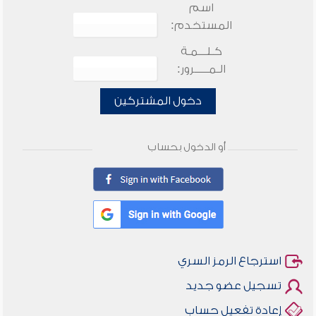
اسم
المستخدم:
كـلـــمـة
الـمـــــرور:
دخول المشتركين
أو الدخول بحساب
استرجاع الرمز السري
تسجيل عضو جديد
إعادة تفعيل حساب