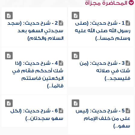
المحاضرة مجزأة
1 - شرح حديث: (صلى
2 - شرح حديث: (سجد
رسول الله صلى الله عليه
سجدتي السهو بعد
وسلم خمساً..)
السلام والكلام)
3 - شرح حديث: (من
4 - شرح حديث: (إذا
شك في صلاته
شك أحدكم فقام في
فليسجد..)
الركعتين فاستتم
قائماً..)
5 - شرح حديث: (ليس
6 - شرح حديث: (لكل
على من خلف الإمام
سهو سجدتان..)
سهو..)