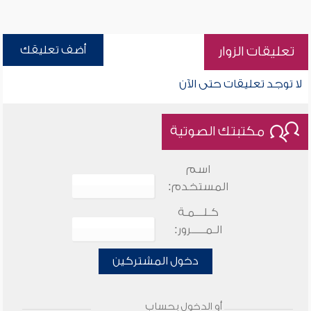
أضف تعليقك
تعليقات الزوار
لا توجد تعليقات حتى الآن
مكتبتك الصوتية
اسم
المستخدم:
كـلـــمـة
الـمـــــرور:
دخول المشتركين
أو الدخول بحساب