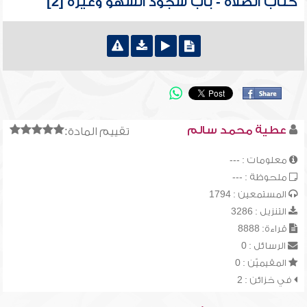
كتاب الصلاة - باب سجود السهو وغيره [2]
عطية محمد سالم
تقييم المادة:
معلومات : ---
ملحوظة : ---
المستمعين : 1794
التنزيل : 3286
قراءة: 8888
الرسائل : 0
المقيميّن : 0
في خزائن : 2