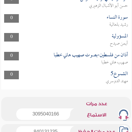
حسن أبو الأشبال الزهيري
سورة النساء
0
رشيد بلعالية
المسؤولية
0
أيمن صيدح
أذان من فلسطين-بصوت صهيب هاني خطبا
0
صهيب هاني خطبا
الشموخ5
0
مهند الدوسري
عدد مرات
3095040166
الاستماع
عدد مرات الحفظ
840131235