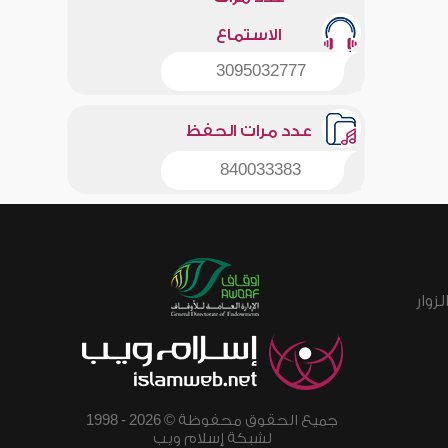
الاستماع
3095032777
عدد مرات الحفظ
840033383
زوار
جميع الحقوق محفوظة © 2026 - 1998
لشبكة إسلام ويب