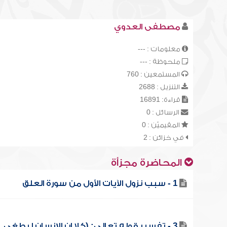
مصطفى العدوي
معلومات : ---
ملحوظة : ---
المستمعين : 760
التنزيل : 2688
قراءة: 16891
الرسائل : 0
المقيميّن : 0
في خزائن : 2
المحاضرة مجزأة
1 - سبب نزول الآيات الأول من سورة العلق
3 - تفسير قوله تعالى: (كلا إن الإنسان ليطغى..)