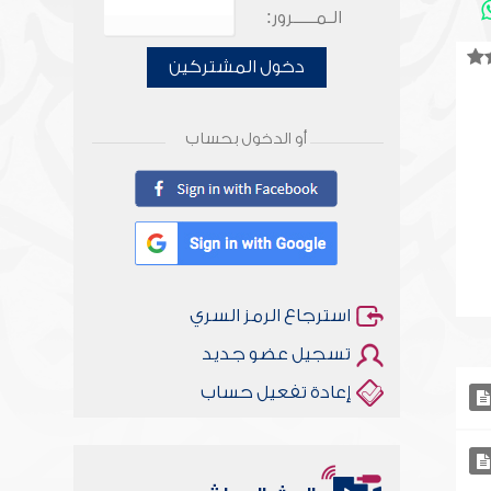
الـمـــــرور:
دخول المشتركين
أو الدخول بحساب
استرجاع الرمز السري
تسجيل عضو جديد
إعادة تفعيل حساب