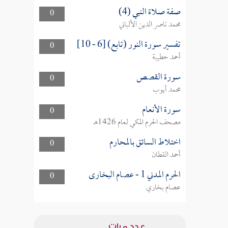
صفة صلاة النبي (4)
0
محمد ناصر الدين الألباني
تفسير سورة النور (تابع) [6 - 10]
0
أحمد حطيبة
سورة القصص
0
محمد أيوب
سورة الأنعام
0
مصحف الحرم المكي لعام 1426هـ
اختلاط السائق بالمحارم
0
أحمد القطان
الحرم المدني 1 - عصام البخارى
0
عصام بخاري
عدد مرات