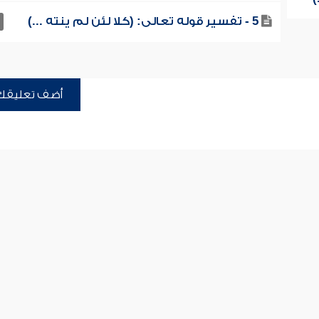
5 - تفسير قوله تعالى: (كلا لئن لم ينته ...)
أضف تعليقك