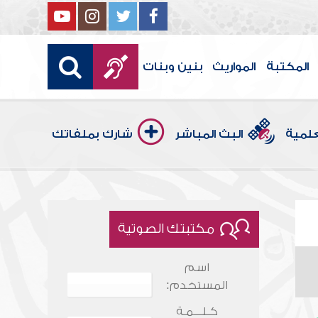
المكتبة
المواريث
بنين وبنات
علمية
البث المباشر
شارك بملفاتك
مكتبتك الصوتية
اسم
المستخدم:
كـلـــمـة