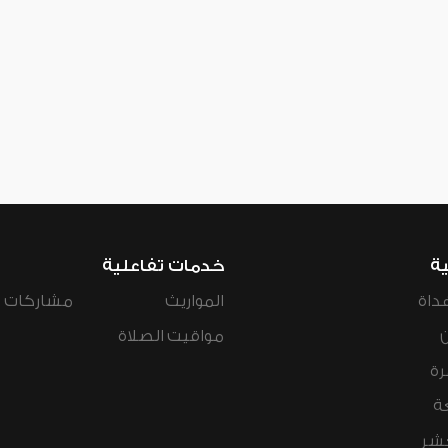
ية
خدمات تفاعلية
داة
المواريث
مشاركات ال
مواقيت الصلاة
رة
ة
عشر