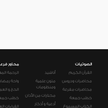
الصوتيات
محاور فرع
القرآن الكريم
أناشيد
الرحمة المه
محاضرات ودروس
متون علمية
واحة رمضان
ومنظومات
محاضرات مفرغة
الحج و العم
مختارات من الأذان
خطب جمعة
خطب جمع
أدعية و أذكار
الكتاب المسموع
القراءات ال