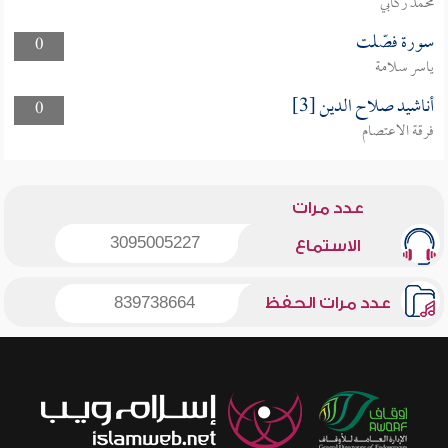
محمد ركابي
سورة فصّلت
0
ياسر سلامة
أناشيد صلاح الدين [3]
0
فرقة الاعتصام
عدد مرات
3095005227
الاستماع
عدد مرات الحفظ
839738664