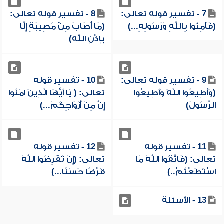
7 - تفسير قوله تعالى:
8 - تفسير قوله تعالى:
(فَآمِنُوا بِاللَّهِ وَرَسُولِهِ...)
(مَا أَصَابَ مِنْ مُصِيبَةٍ إِلَّا
بِإِذْنِ اللَّه)
9 - تفسير قوله تعالى:
10 - تفسير قوله
(وَأَطِيعُوا اللَّهَ وَأَطِيعُوا
تعالى: ( يَا أَيُّهَا الَّذِينَ آمَنُوا
الرَّسُولَ)
إِنَّ مِنْ أَزْوَاجِكُمْ...)
11 - تفسير قوله
12 - تفسير قوله
تعالى: (فَاتَّقُوا اللَّهَ مَا
تعالى: (إِنْ تُقْرِضُوا اللَّهَ
اسْتَطَعْتُمْ..)
قَرْضًا حَسَنًا...)
13 - الأسئلة