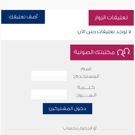
أضف تعليقك
تعليقات الزوار
لا توجد تعليقات حتى الآن
مكتبتك الصوتية
اسم
المستخدم:
كـلـــمـة
الـمـــــرور:
دخول المشتركين
أو الدخول بحساب