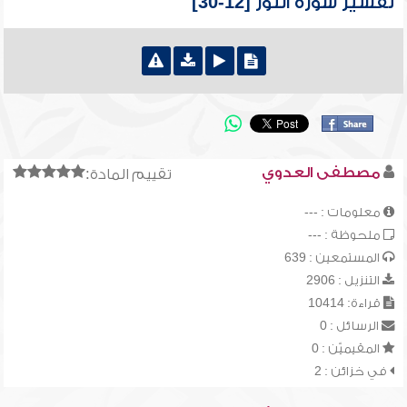
تفسير سورة النور [12-30]
مصطفى العدوي
تقييم المادة:
معلومات : ---
ملحوظة : ---
المستمعين : 639
التنزيل : 2906
قراءة: 10414
الرسائل : 0
المقيميّن : 0
في خزائن : 2