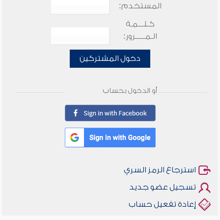
المستخدم:
كـلـــمـة
الـمـــــرور:
دخول المشتركين
أو الدخول بحساب
استرجاع الرمز السري
تسجيل عضو جديد
إعادة تفعيل حساب