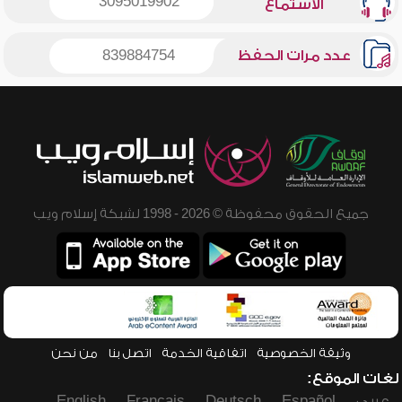
3095019902
الاستماع
عدد مرات الحفظ
839884754
جميع الحقوق محفوظة © 2026 - 1998 لشبكة إسلام ويب
وثيقة الخصوصية
اتفاقية الخدمة
اتصل بنا
من نحن
لغات الموقع:
عربي
Español
Deutsch
Français
English