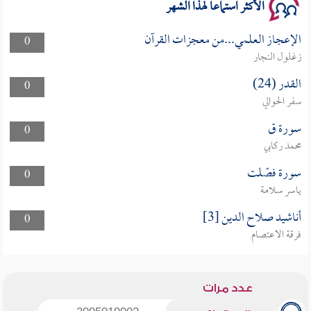
الأكثر استماعا لهذا الشهر
الإعجاز العلمي...من معجزات القرآن
0
زغلول النجار
القدر (24)
0
سفر الحوالي
سورة ق
0
محمد ركابي
سورة فصّلت
0
ياسر سلامة
أناشيد صلاح الدين [3]
0
فرقة الاعتصام
عدد مرات