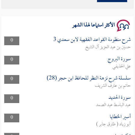
سلسلة محاضرات نفحات رمضانية 1444هـ
الأكثر استماعا لهذا الشهر
شرح منظومة القواعد الفقهية لابن سعدي 3
0
حسين بن عبد العزيز آل الشيخ
سورة البروج
0
علي الحذيفي
سلسلة شرح نزهة النظر للحافظ ابن حجر (28)
0
حاتم بن عارف الشريف
سورة الحديد
0
عبد الباسط عبد الصمد
أسير الخطايا
0
أبو زياد ( طارق جابر )