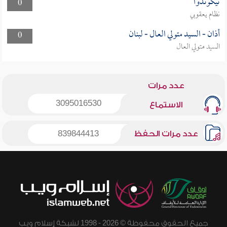
تيكوندوا
0
نظام يعقوبي
أذان - السيد متولي العال - لبنان
0
السيد متولي العال
عدد مرات
3095016530
الاستماع
عدد مرات الحفظ
839844413
جميع الحقوق محفوظة © 2026 - 1998 لشبكة إسلام ويب