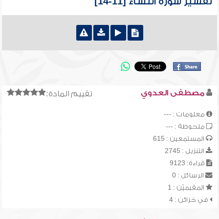
تفسير سورة النساء [11-14]
مصطفى العدوي
تقييم المادة:
معلومات : ---
ملحوظة : ---
المستمعين : 615
التنزيل : 2745
قراءة: 9123
الرسائل : 0
المقيميّن : 1
في خزائن : 4