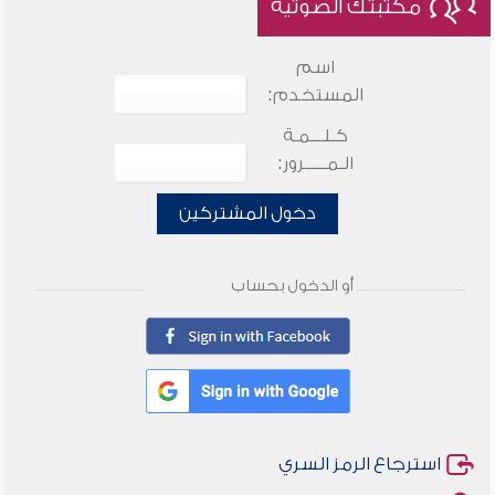
مكتبتك الصوتية
اسم
المستخدم:
كـلـــمـة
الـمـــــرور:
دخول المشتركين
أو الدخول بحساب
استرجاع الرمز السري