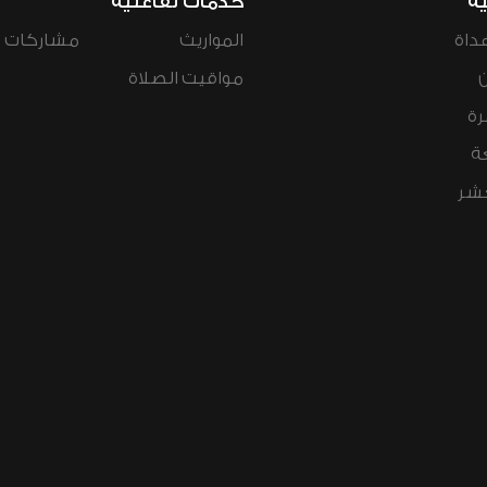
ية
خدمات تفاعلية
داة
المواريث
مشاركات ال
مواقيت الصلاة
رة
ة
عشر