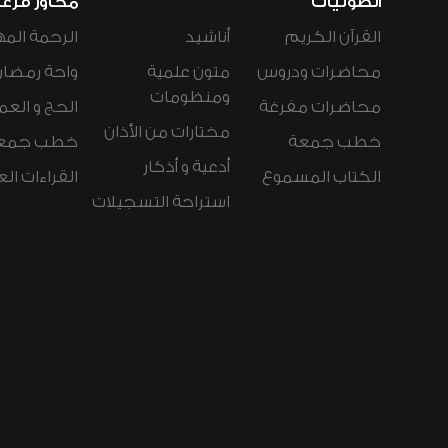
الصوتيات
محاور فرع
القرآن الكريم
أناشيد
الرحمة المه
محاضرات ودروس
متون علمية
واحة رمضان
ومنظومات
محاضرات مفرغة
الحج و العم
مختارات من الأذان
خطب جمعة
خطب جمع
أدعية و أذكار
الكتاب المسموع
القراءات ال
استراحة التسجيلات