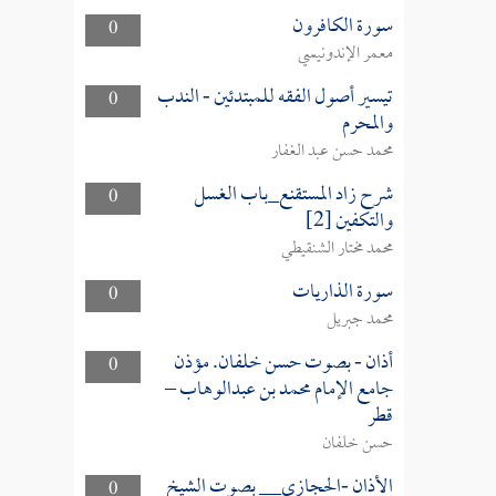
سورة الكافرون
0
معمر الإندونيسي
تيسير أصول الفقه للمبتدئين - الندب
0
والمحرم
محمد حسن عبد الغفار
شرح زاد المستقنع_باب الغسل
0
والتكفين [2]
محمد مختار الشنقيطي
سورة الذاريات
0
محمد جبريل
أذان - بصوت حسن خلفان. مؤذن
0
جامع الإمام محمد بن عبدالوهاب –
قطر
حسن خلفان
الأذان -الحجازي__ بصوت الشيخ
0