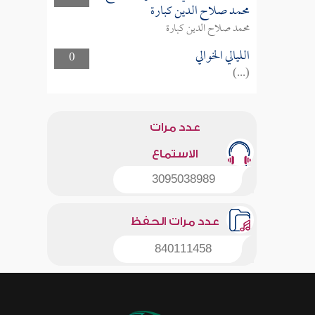
محمد صلاح الدين كبارة
محمد صلاح الدين كبارة
الليالي الخوالي
0
(...)
عدد مرات
الاستماع
3095038989
عدد مرات الحفظ
840111458