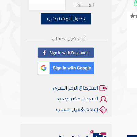
الـمـــــرور:
دخول المشتركين
أو الدخول بحساب
استرجاع الرمز السري
تسجيل عضو جديد
إعادة تفعيل حساب