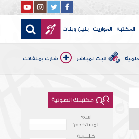
المكتبة
المواريث
بنين وبنات
علمية
البث المباشر
شارك بملفاتك
مكتبتك الصوتية
اسم
المستخدم:
كـلـــمـة