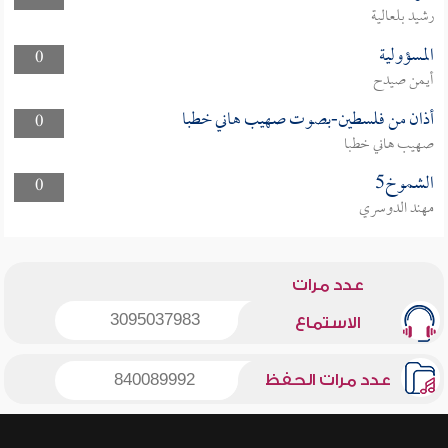
رشيد بلعالية
المسؤولية
0
أيمن صيدح
أذان من فلسطين-بصوت صهيب هاني خطبا
0
صهيب هاني خطبا
الشموخ5
0
مهند الدوسري
عدد مرات
3095037983
الاستماع
عدد مرات الحفظ
840089992