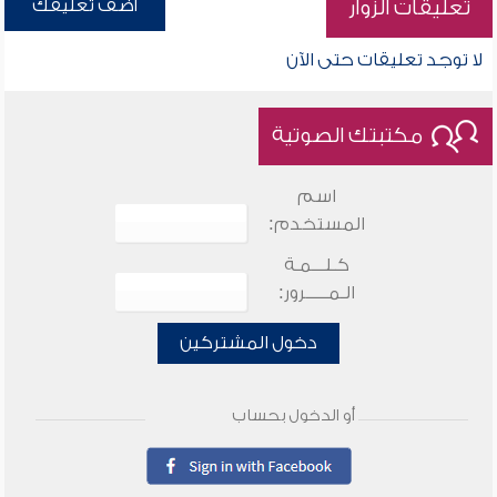
أضف تعليقك
تعليقات الزوار
لا توجد تعليقات حتى الآن
مكتبتك الصوتية
اسم
المستخدم:
كـلـــمـة
الـمـــــرور:
دخول المشتركين
أو الدخول بحساب