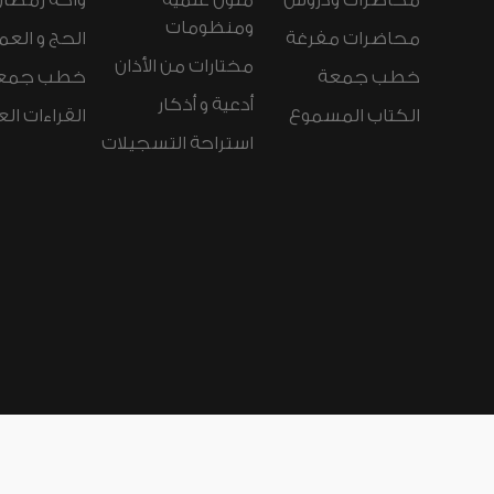
محاضرات ودروس
متون علمية
واحة رمضان
ومنظومات
محاضرات مفرغة
الحج و العم
مختارات من الأذان
خطب جمعة
خطب جمع
أدعية و أذكار
الكتاب المسموع
القراءات ال
استراحة التسجيلات
لغات الموقع:
عربي
Español
Deutsch
nçais