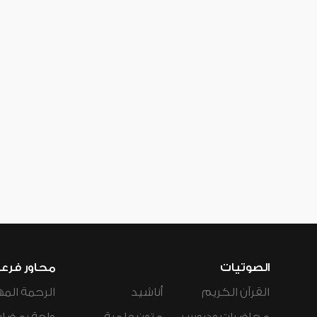
الصوتيات
محاور فرع
القرآن الكريم
أناشيد
الرحمة المه