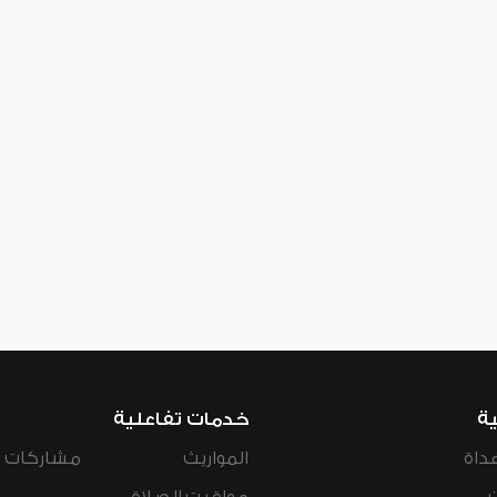
ية
خدمات تفاعلية
داة
المواريث
مشاركات ال