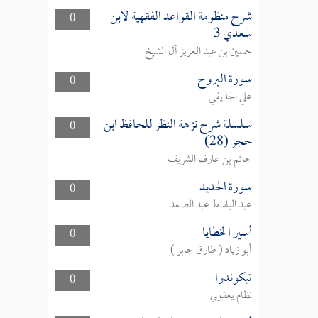
شرح منظومة القواعد الفقهية لابن
0
سعدي 3
حسين بن عبد العزيز آل الشيخ
سورة البروج
0
علي الحذيفي
سلسلة شرح نزهة النظر للحافظ ابن
0
حجر (28)
حاتم بن عارف الشريف
سورة الحديد
0
عبد الباسط عبد الصمد
أسير الخطايا
0
أبو زياد ( طارق جابر )
تيكوندوا
0
نظام يعقوبي