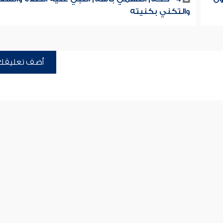
والتكني بكنيته
أضف تعليقك