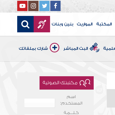
المكتبة
المواريث
بنين وبنات
علمية
البث المباشر
شارك بملفاتك
مكتبتك الصوتية
اسم
المستخدم:
كـلـــمـة