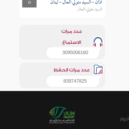
أذان - السيد متولي العال - لبنان
0
السيد متولي العال
عدد مرات
الاستماع
3095006160
عدد مرات الحفظ
839747825
زوار