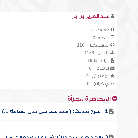
عبد العزيز بن باز
معلومات : ---
ملحوظة : ---
المستمعين : 116
التنزيل : 1189
قراءة: 1830
الرسائل : 0
المقيميّن : 0
في خزائن : 0
المحاضرة مجزأة
1 - شرح حديث: (اعدد ستاً بين يدي الساعة ...)
3 - الحكم على حديث: (من قال هذه الكلمات أ