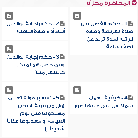
المحاضرة مجزأة
1 - حكم الفصل بين
2 - حكم إجابة الوالدين
صلاة الفريضة وصلاة
أثناء أداء صلاة النافلة
الراتبة لمدة تزيد عن
نصف ساعة
3 - حكم إجابة الوالدين
وفي حضرتهما منكر
كالتلفاز مثلاً
4 - كيفية العمل
5 - تفسير قوله تعالى:
بالملابس التي عليها صور
(وإن من قرية إلا نحن
مهلكوها قبل يوم
القيامة أو معذبوها عذاباً
شديداً..)