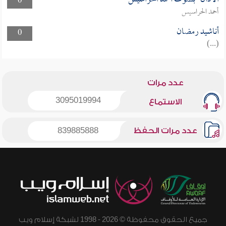
0
أحمد الحراسيس
أناشيد رمضان
0
(...)
عدد مرات
3095019994
الاستماع
عدد مرات الحفظ
839885888
جميع الحقوق محفوظة © 2026 - 1998 لشبكة إسلام ويب