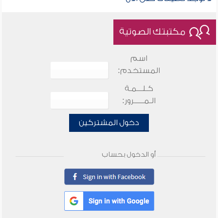
مكتبتك الصوتية
اسم
المستخدم:
كـلـــمـة
الـمـــــرور:
دخول المشتركين
أو الدخول بحساب