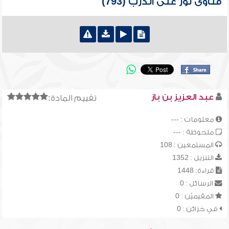
فتاوى نور على الدرب (793)
عبد العزيز بن باز
تقييم المادة:
معلومات : ---
ملحوظة : ---
المستمعين : 108
التنزيل : 1352
قراءة: 1448
الرسائل : 0
المقيميّن : 0
في خزائن : 0