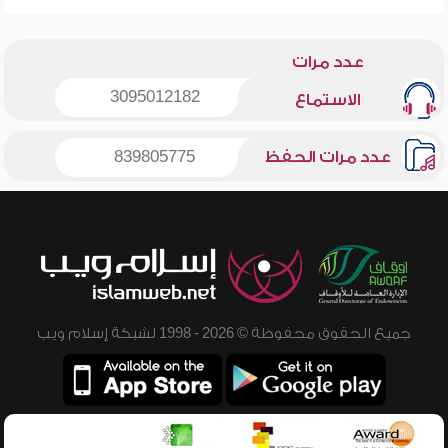
عدد مرات
3095012182
الاستماع
عدد مرات الحفظ
839805775
جميع الحقوق محفوظة © 2026 - 1998 لشبكة إسلام ويب