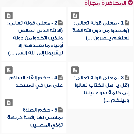
المحاضرة مجزأة
1 - معنى قوله تعالى:
2 - معنى قوله تعالى:
(واتخذوا من دون الله آلهةً
(ألا لله الدين الخالص
لعلهم ينصرون ...)
والذين اتخذوا من دونه
أولياء ما نعبدهم إلا
ليقربونا إلى الله زلفى ...)
3 - معنى قوله تعالى:
4 - حكم إلقاء السلام
(قل يا أهل الكتاب تعالوا
على من في المسجد
إلى كلمة سواء بيننا
وبينكم ...)
5 - حكم الصلاة
بملابس لها رائحة كريهة
تؤذي المصلين