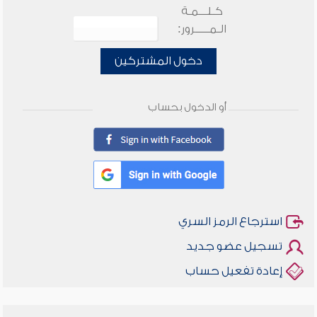
كـلـــمـة
الـمـــــرور:
دخول المشتركين
أو الدخول بحساب
استرجاع الرمز السري
تسجيل عضو جديد
إعادة تفعيل حساب